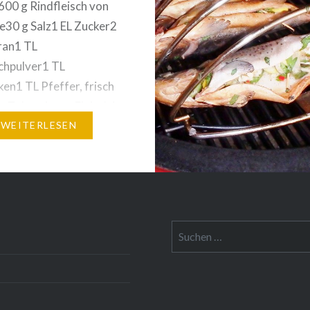
600 g Rindfleisch von
30 g Salz1 EL Zucker2
ran1 TL
chpulver1 TL
ken1 TL Pfeffer, frisch
 Zubereitung:Fleisch in
chneiden, sodass sie gut
WEITERLESEN
n Fleischwolf passen,
 der gewünschten
nstärke
fen.Das Fleisch sollte
t sein.Dann würzen
Suche
nach: