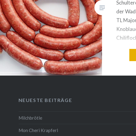
Schulter
der Wade
TL Majo
Knoblau
Chilifloc
gemahlen
Stücke s
durch de
und mit
Scheibe
durchwol
sehr kal
NEUESTE BEITRÄGE
und…
Milchbrötle
Mon Cheri Krapferl