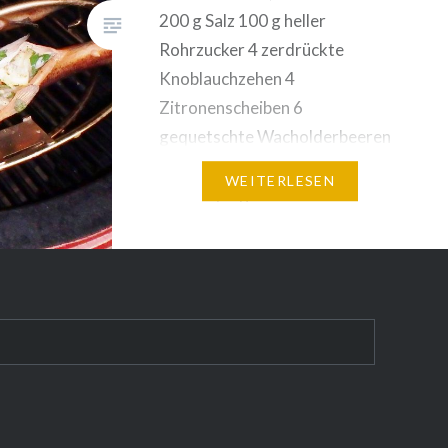
200 g Salz 100 g heller
Rohrzucker 4 zerdrückte
Knoblauchzehen 4
Zitronenscheiben 6
gequetschte Wacholderbeeren
2 Lorbeerblätter 1 gestrichener
WEITERLESEN
EL Curry 2 gemörserte
Pimentkörner 4 Forellen Für den
Bauchraum zum Räuchern: 2
Knoblauchzehen, fein gehackt 2
Jungzwiebeln, in feine Ringe
geschnitten 80 g eiskalte
Butter…