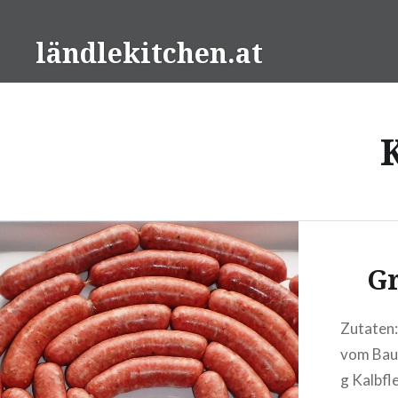
Direkt
zum
ländlekitchen.at
Inhalt
Gr
Zutaten:
vom Bau
g Kalbfl