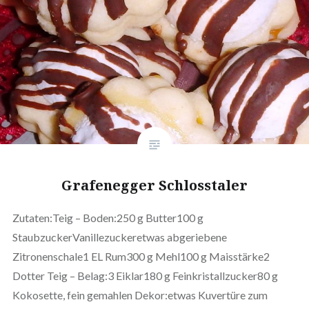
Grafenegger Schlosstaler
Zutaten:Teig – Boden:250 g Butter100 g
StaubzuckerVanillezuckeretwas abgeriebene
Zitronenschale1 EL Rum300 g Mehl100 g Maisstärke2
Dotter Teig – Belag:3 Eiklar180 g Feinkristallzucker80 g
Kokosette, fein gemahlen Dekor:etwas Kuvertüre zum