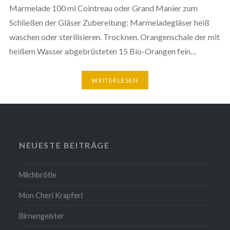
Marmelade 100 ml Cointreau oder Grand Manier zum
Schließen der Gläser Zubereitung: Marmeladegläser heiß
waschen oder sterilisieren. Trocknen. Orangenschale der mit
heißem Wasser abgebrüsteten 15 Bio-Orangen fein…
WEITERLESEN
NEUESTE BEITRÄGE
Milchbrötle
Mon Cheri Krapferl
Birnengeister