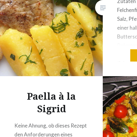
Zutaten 
Felchenf
Salz, Pf
einer ha
Buttersc
Polenta
griffige
Zubereit
Küchenpa
Gräten m
In einer
Paella à la
erhitzen.
Sigrid
und mit 
bestreue
Polenta
Keine Ahnung, ob dieses Rezept
den Anforderungen eines