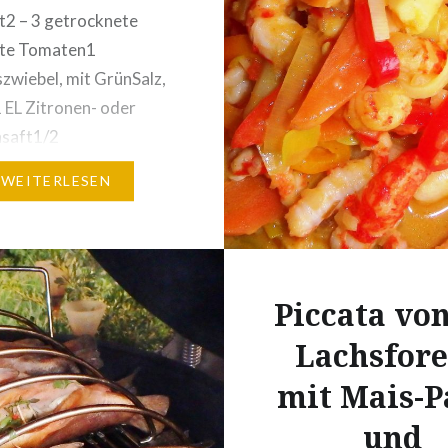
Bier…
t2 – 3 getrocknete
gte Tomaten1
szwiebel, mit GrünSalz,
 EL Zitronen- oder
nsaft1/2
chzehe1/2 Pepperoni,
WEITERLESEN
 zu scharf1 TL
mark1 Prise Zucker
ung:Das Thunfischglas
d die Filets klein
Piccata von
n.Knoblauch,
ni, Tomaten und
Lachsfore
ebenfalls sehr fein
mit Mais-P
Die Avocado mit einem
 Messer halbieren, den
und