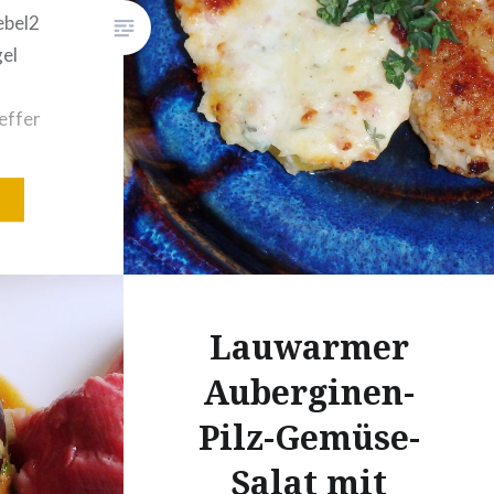
ebel2
el
effer
:
in
n.
ß
würze
Lauwarmer
lte
Auberginen-
 alles
Pilz-Gemüse-
Salat mit