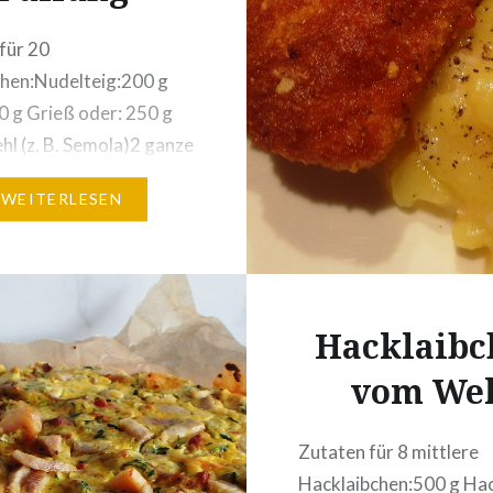
für 20
hen:Nudelteig:200 g
0 g Grieß oder: 250 g
l (z. B. Semola)2 ganze
dotter1/2 TL Salz2 EL
WEITERLESEN
Füllung:1
orelle von Gräten und
reit, klein gehackt200
käseSalz,
Hacklaibc
itronenschale einer
io-Zitrone1 EL
vom Wel
nen Kren
tich) optional: etwas
Zutaten für 8 mittlere
s die Masse zu fest ist:
Hacklaibchen:500 g Hac