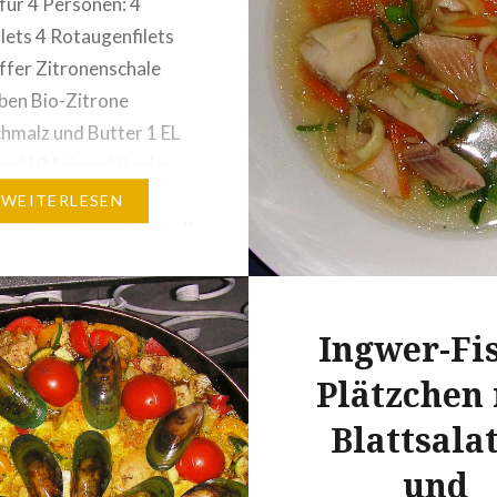
für 4 Personen: 4
selbst eingemachte
ilets 4 Rotaugenfilets
Tomatensauce oder 1 
effer Zitronenschale
Pelati-Tomaten oder…
lben Bio-Zitrone
hmalz und Butter 1 EL
mehl (Maismehl) oder
s Weizenmehl
WEITERLESEN
ung: Filets waschen, mit
pier abtupfen und die
it Pinzette entfernen
 Pfanne Butterschmalz
Ingwer-Fi
 Filets salzen, pfeffern
Plätzchen
etwas Zitronenschale
n. Beidseitig in
Blattsala
mehl wenden und gut…
und