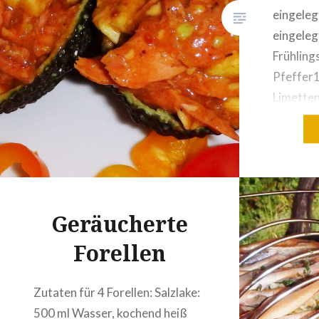
hacken.Thunfisch abseihen, das
eingeleg
Öl auffangen.In diesem Öl den
eingele
Zwiebel, Knoblauch und die…
Frühling
Pfeffer1
Limette
Knoblau
nicht all
Tomaten
Zubereit
öffnen un
Geräucherte
schneide
Pfeffero
Forellen
Zwiebel 
würfeln.
Zutaten für 4 Forellen: Salzlake:
scharfen
500 ml Wasser, kochend heiß