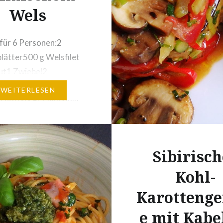
Wels
für 6 Personen:2
lätter500 g Welsfilet
ut1 Zwiebel2
chzehen2 rote
WEITERLESEN
choten3 EL Olivenöl4
)Thymian,
tSalzPfeffer2 Dosen
 gehackt, à 400 g6
Sibirisch
 Parmesan, gerieben½
Kohl-
ersilie, fein gehackt1
nfisch »Natur« (ohne
Karotteng
se Krabbenfleisch
e mit Kabe
ung: In einem Topf