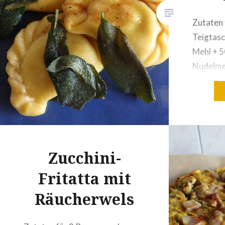
Zutaten 
Teigtasc
Mehl + 5
Nudelmeh
Eier2 Ei
Speiseöl
Räucherf
Haut bef
g Frisch
Zucchini-
PfefferZ
halben B
Fritatta mit
geriebe
Räucherwels
(Meerret
ChiliFall