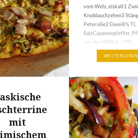
tronensaft
vom Wels, eiskalt1 Zwi
Topping:Salbeiblätter1
Knoblauchzehen3 Stäng
Petersilie2 Eiweiß½ TL
SalzCayennepfeffer, Pf
aus der Mühle1 – 2 EL
Brotbrösel Zubereitung
WEITERLESEN
Zwiebel und Knoblauch 
feinste Würfel schneide
Petersilie hacken Eiwei
anschlagen und die Ge
askische
dazu mischen Das eiska
Hackfleisch aus dem
schterrine
Kühlschrank nehmen und
mit
mit der Hand oder…
imischem