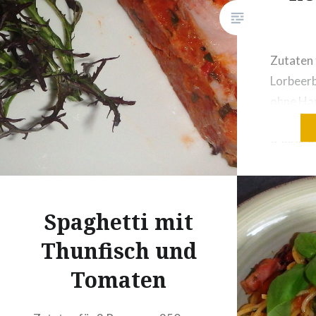
Zutaten 
Lorbeerb
ohne Ha
Knoblau
Paprikas
Zweig(e
gerebel
Tomaten,
Spaghetti mit
Eier50 g
Thunfisch und
Bund Pet
Dose Thu
Tomaten
Öl)1 Do
Zubereit