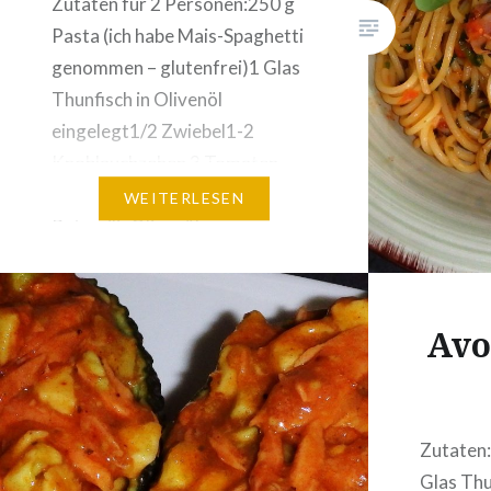
Zutaten für 2 Personen:250 g
Salzwass
Pasta (ich habe Mais-Spaghetti
Lorbeer
genommen – glutenfrei)1 Glas
bringen,
Thunfisch in Olivenöl
der…
eingelegt1/2 Zwiebel1-2
Knoblauchzehen 3 Tomaten,
gehäuteteinige Stiele
WEITERLESEN
PetersilieOlivenöl vom
eingelegten
ThunfischBasilikum-Pesto
Zubereitung:Zwiebel und
Avo
Knoblauch nach dem Schälen
fein würfelig
schneiden.Tomaten häuten und
ebenfalls in akkurate Würfel
Zutaten:
schneiden.Petersilie grob
Glas Thu