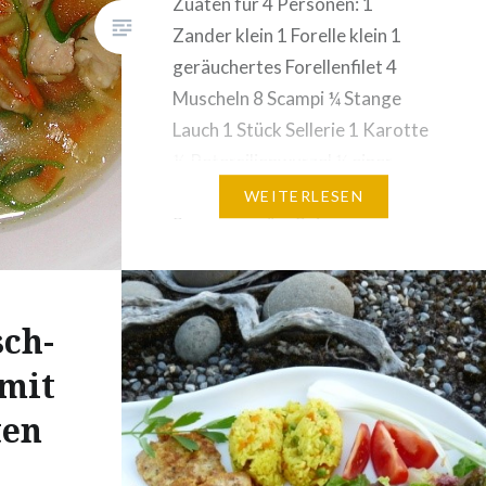
Zuaten für 4 Personen: 1
Zander klein 1 Forelle klein 1
Dose
geräuchertes Forellenfilet 4
Muscheln 8 Scampi ¼ Stange
Lauch 1 Stück Sellerie 1 Karotte
½ Petersilienwurzel ¼ einer
Fenchelknolle Salz, Pfeffer,
WEITERLESEN
Suppengewürz Sojasauce
Knoblauchpulver Zitrone
Petersilie zum Garnieren
Zubereitung: Fische filetieren
sch-
Karkassen mit den Abschnitten
 mit
vom Wurzelgemüse und dem
Suppengewürz in einem Topf
ten
mit…