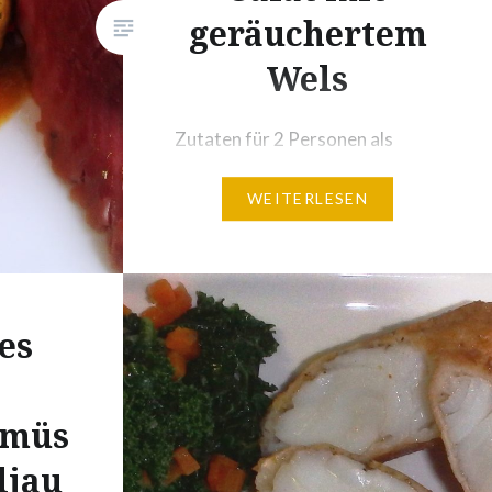
geräuchertem
Wels
Zutaten für 2 Personen als
Sommer-Hauptspeise: 1
WEITERLESEN
geräucherte Welshälfte
(Stadlerhof Mäder)1
Aubergineetwas
Knoblauchpulver250 g braune
Champignons oder andere
es
Pilze2 Stangen Sellerie2
Frühlingszwiebeln oder
emüs
Schalotten1 Knoblauchzehe2
Tomaten3 – 4 Stängel
ljau
Petersilie1 daumengroßes