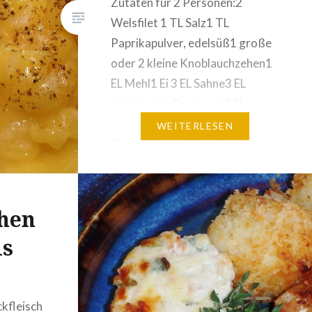
Zutaten für 2 Personen:2
Welsfilet 1 TL Salz1 TL
Paprikapulver, edelsüß1 große
oder 2 kleine Knoblauchzehen1
EL Mehl1 Ei 3 EL Sahne3 EL
geriebenen Parmesan2 EL
Brotbrösel2 EL Butterschmalz
WEITERLESEN
Zubereitung: 1 Stunde vor dem
Kochen: Welsfilet von der Haut
befreien und jedes Filet in 2
Stücke schneiden. Einwürzen
hen
von beiden Seiten: Salz,
s
gepresste Knoblauchzehe und
Paprikapulver. In…
kfleisch