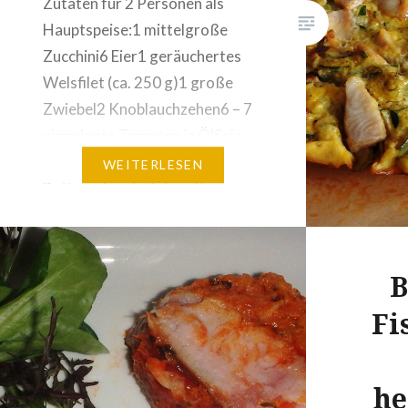
etwas Zi
Zutaten für 2 Personen als
beifügen
Hauptspeise:1 mittelgroße
– 2 EL…
Zucchini6 Eier1 geräuchertes
Welsfilet (ca. 250 g)1 große
Zwiebel2 Knoblauchzehen6 – 7
eingelegte Tomaten in ÖlSalz,
Pfeffer, Chiliflocken1 TL
WEITERLESEN
Butterschmalz Zubereitung:
Zucchini waschen und falls innen
zu viel Kerne sind, das
Innenleben herausschaben. An
B
der groben Raffel reiben und
Fi
einsalzen. Ca. 1 Stunde stehen
lassen. Dann gut ausdrücken….
he