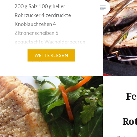
Kern…
200 g Salz 100 g heller
Rohrzucker 4 zerdrückte
Knoblauchzehen 4
Zitronenscheiben 6
gequetschte Wacholderbeeren
2 Lorbeerblätter 1 gestrichener
WEITERLESEN
EL Curry 2 gemörserte
Pimentkörner 4 Forellen Für den
Bauchraum zum Räuchern: 2
Knoblauchzehen, fein gehackt 2
Fe
Jungzwiebeln, in feine Ringe
geschnitten 80 g eiskalte
Butter…
Rot