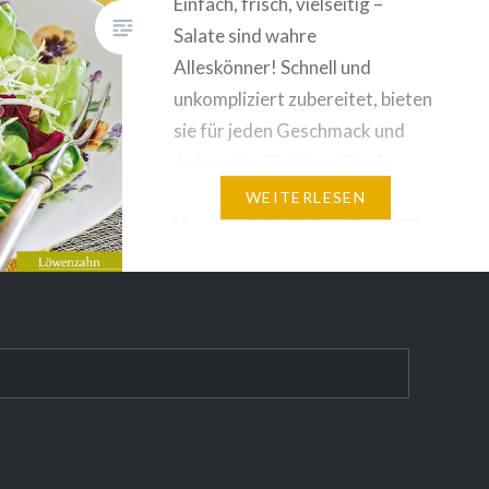
Einfach, frisch, vielseitig –
Salate sind wahre
Alleskönner! Schnell und
unkompliziert zubereitet, bieten
sie für jeden Geschmack und
Anlass das Richtige. Ob als
Vorspeise, schmackhaftes
WEITERLESEN
Hauptgericht, kleiner Snack für
zwischendurch, knackige
Beilage oder fruchtige
Nachspeise – sie bringen
gesunde und bunte
Abwechslung auf den Tisch. Die
erfahrene Kochkurs-
Leiterin Sigrid Gasser verrät in
diesem Buch mehr als 100