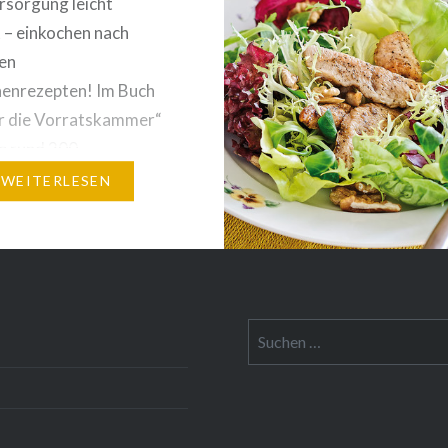
rsorgung leicht
– einkochen nach
en
nenrezepten! Im Buch
ür die Vorratskammer“
ie rund 200
lungsreiche
WEITERLESEN
 zum
achen. Fruchtige
marmeladeeinkochen,
ikant einlegen oder
e Äpfel und Tomaten
Suche
Garten trocknen – 9
nach:
en aus allen
ändern
chszeigen Ihnen leicht