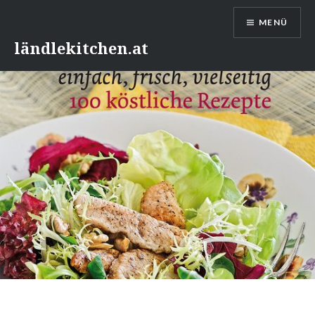
Direkt
MENÜ
zum
Inhalt
ländlekitchen.at