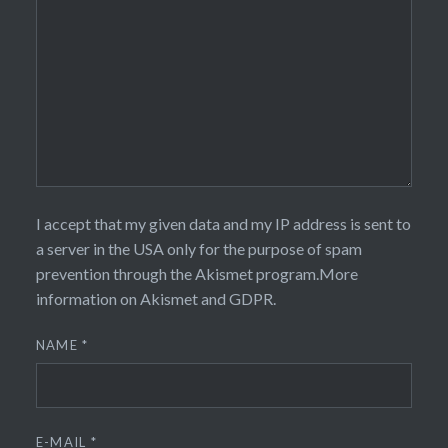
I accept that my given data and my IP address is sent to
a server in the USA only for the purpose of spam
prevention through the
Akismet
program.
More
information on Akismet and GDPR
.
NAME
*
E-MAIL
*