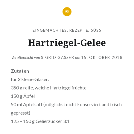
EINGEMACHTES
,
REZEPTE
,
SÜSS
Hartriegel-Gelee
Veröffentlicht von
SIGRID GASSER
am
15. OKTOBER 2018
Zutaten
für 3 kleine Gläser:
350 g reife, weiche Hartriegelfrüchte
150 g Äpfel
50 ml Apfelsaft (möglichst nicht konserviert und frisch
gepresst)
125 – 150 g Gelierzucker 3:1