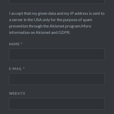
I accept that my given data and my IP address is sent to
a server in the USA only for the purpose of spam
prevention through the
Akismet
program.
More
information on Akismet and GDPR
.
NAME
*
E-MAIL
*
WEBSITE