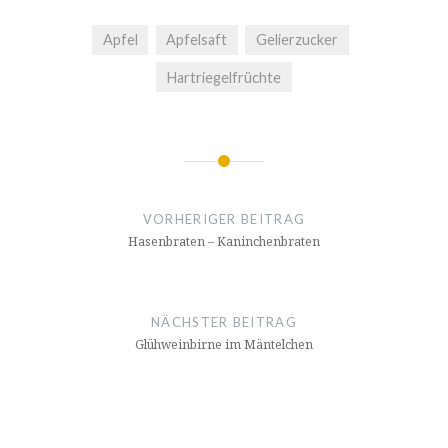
Apfel
Apfelsaft
Gelierzucker
Hartriegelfrüchte
Beitrags-
Navigation
VORHERIGER BEITRAG
Hasenbraten – Kaninchenbraten
NÄCHSTER BEITRAG
Glühweinbirne im Mäntelchen