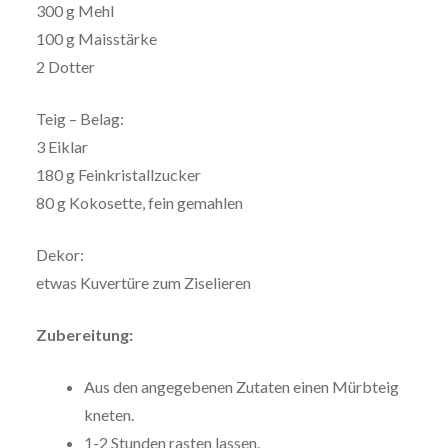
300 g Mehl
100 g Maisstärke
2 Dotter
Teig – Belag:
3 Eiklar
180 g Feinkristallzucker
80 g Kokosette, fein gemahlen
Dekor:
etwas Kuvertüre zum Ziselieren
Zubereitung:
Aus den angegebenen Zutaten einen Mürbteig
kneten.
1-2 Stunden rasten lassen.