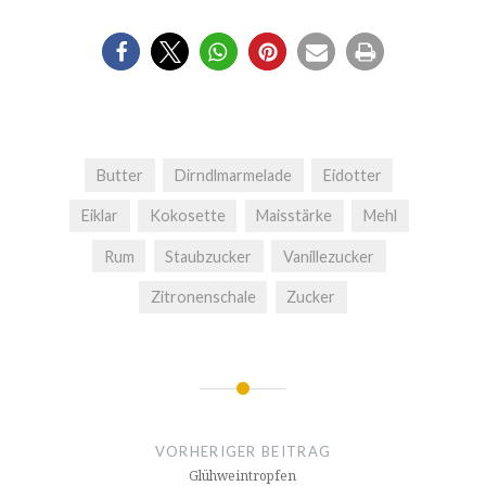
Butter
Dirndlmarmelade
Eidotter
Eiklar
Kokosette
Maisstärke
Mehl
Rum
Staubzucker
Vanillezucker
Zitronenschale
Zucker
Beitrags-
Navigation
VORHERIGER BEITRAG
Glühweintropfen