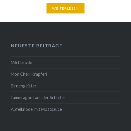
WEITERLESEN
NEUESTE BEITRÄGE
Milchbrötle
Mon Cheri Krapferl
Birnengeister
Lammragout aus der Schulter
Apfelknödel mit Mostsauce