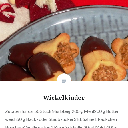
Wickelkinder
Zutaten für ca. 50 StückMürbteig:200 g Mehl200 g Butter,
weich50 g Back- oder Staubzucker3 EL Sahne1 Päckchen
Bourbon-Vanillezucker1 Prise SalzFülle:90 ml Milch100 g