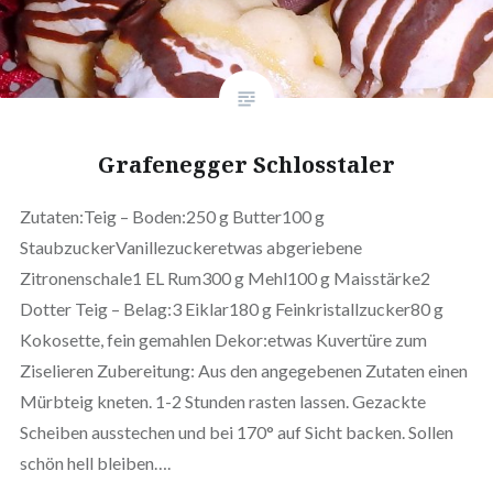
Grafenegger Schlosstaler
Zutaten:Teig – Boden:250 g Butter100 g
StaubzuckerVanillezuckeretwas abgeriebene
Zitronenschale1 EL Rum300 g Mehl100 g Maisstärke2
Dotter Teig – Belag:3 Eiklar180 g Feinkristallzucker80 g
Kokosette, fein gemahlen Dekor:etwas Kuvertüre zum
Ziselieren Zubereitung: Aus den angegebenen Zutaten einen
Mürbteig kneten. 1-2 Stunden rasten lassen. Gezackte
Scheiben ausstechen und bei 170° auf Sicht backen. Sollen
schön hell bleiben….