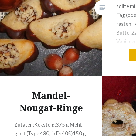
sollte m
Tag (ode
rasten T
Butter22
Vanillez
angegeb
Mürbteig
in Folie
kühl lag
160 Gra
Mandel-
Nougat-Ringe
Zutaten:Keksteig:375 g Mehl,
glatt (Type 480, in D: 405)150 g