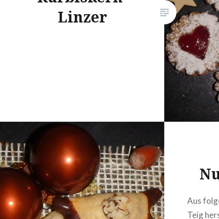
Zitrone
Linzer
Gelee o
Marmela
Kuvertü
sowie…
Nu
Aus folg
Teig her