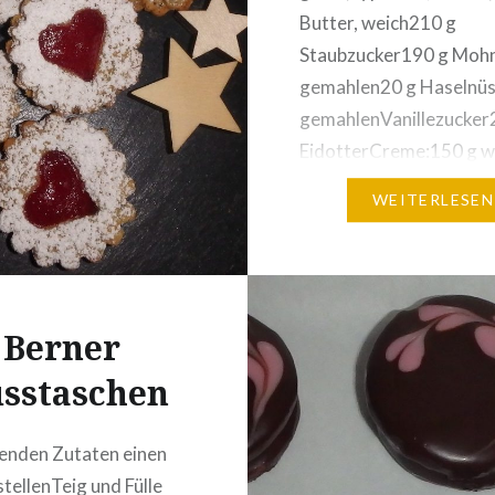
Finish:Rohmarzipanetwas
Butter, weich210 g
der
Staubzucker190 g Mohn
dePunschglasurdunkle
gemahlen20 g Haselnüs
re zum Verzieren
gemahlenVanillezucker
EidotterCreme:150 g w
Butter75 g Staubzucker
WEITERLESEN
Gelatine100 ml Zitrone
Tropfen ätherisches Zi
(biologisch)weitere
Füllung:Himbeer-Gelee
Berner
FruchtmarkDekor:Vanil
Himbeeren Zubereitung
sstaschen
den angegebenen Zutat
einen Mürbteig kneten.
enden Zutaten einen
in Haushaltsfolie wicke
stellenTeig und Fülle