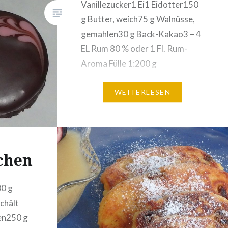
.
Vanillezucker1 Ei1 Eidotter150
g Butter, weich75 g Walnüsse,
gemahlen30 g Back-Kakao3 – 4
EL Rum 80 % oder 1 Fl. Rum-
Aroma Fülle 1:200 g
Marzipanrohmasse100 g
Staubzucker1 EL
WEITERLESEN
Vanillezucker60 ml Rum 80 %
Fülle 2:1 kleines Glas
Zwetschkenmarmelade½
Stamperl Rum Glasur:250 g…
chen
00 g
chält
ten250 g