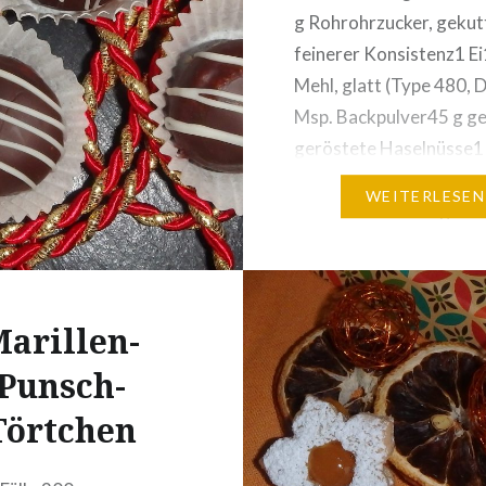
g Rohrohrzucker, gekut
feinerer Konsistenz1 E
Mehl, glatt (Type 480, 
Msp. Backpulver45 g ge
geröstete Haselnüsse1
Kaffee-Instant-
WEITERLESEN
Pulveraußerdem: gerie
geröstete Haselnüsse 
Wälzenca. 60 Stück geh
geröstete HaselnüsseZ
arillen-
für ca. 60 Stück Untert
g Mehl, glatt (Type 480,
Punsch-
405)200 g Butter,…
Törtchen