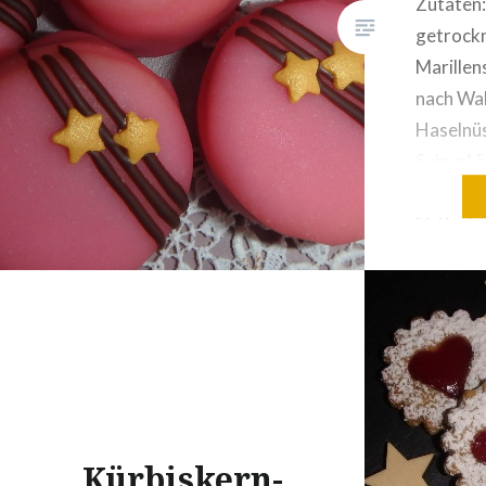
Zutaten:
getrockn
Marille
nach Wah
Haselnü
Sahne15
(Kuvertü
EL Kuche
Abschnit
zerbroc
Zimt1 Ms
Schale B
Mürbtei
Butter1
Staubzuc
Kürbiskern-
einer ha