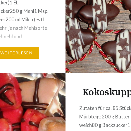
ker)1 EL
ucker250 g Mehl1 Msp.
er200 ml Milch (evtl.
hr, je nach Mehlsorte!
elmehl und
mehl mehr Milch)350 g
Kriasi
WEITERLESEN
nt)Butterschmalz zum
ackenStaubzucker zum
n Zubereitung: Die Eier
und die Eiweiße mit
Kokoskupp
z zu cremigem
e…
Zutaten für ca. 85 Stück
Mürbteig: 200 g Butter
weich80 g Backzucker1 