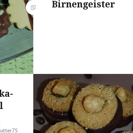
Birnengeister
ka-
l
k
Butter75