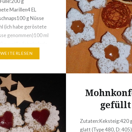
Fülle:200 g
ete Marillen4 EL
nschnaps100 g Nüsse
l (ich habe geröstete
sse genommen)100 ml
0 g weiße Schokolade
re)40 g Staubzucker2
WEITERLESEN
n-Brösel oder
te von Kuchen und
henen Keksen1 Msp.
p. der abgeriebenen
Mohnkonf
io-ZitroneKekse-
gefüllt
g:300 g Mehl200 g
00 g
kerVanillezuckerSchale
Zutaten:Keksteig:420 g
lben Bio-
glatt (Type 480, D: 405