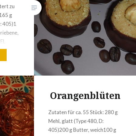
tert zu
i165 g
D: 405)1
riebene,
 EL
bene
zum
äutete
utaten
Orangenblüten
eile:300
 D:
Zutaten für ca. 55 Stück: 280 g
Mehl, glatt (Type 480, D:
405)200 g Butter, weich100 g