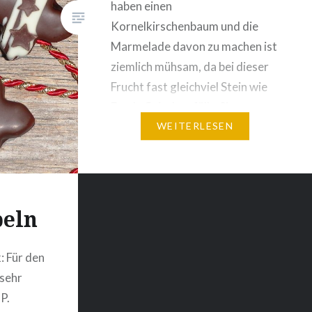
haben einen
Kornelkirschenbaum und die
Marmelade davon zu machen ist
ziemlich mühsam, da bei dieser
Frucht fast gleichviel Stein wie
Fruchtfleisch anfällt. Sie
schmeckt wunderbar nach
WEITERLESEN
Kirsche und ist wesentlich
säuerlicher als die Sauerkirsche.
In Innerösterreich wird die
Kornelkirsche als „Dirndl“
eln
bezeichnet. Zutaten für ca.
180…
: Für den
 sehr
P.