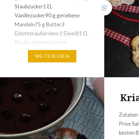
Staubzucker1 EL
Vanillezucker90 g geriebene
Mandeln75 g Butter3
Eidotteraußerdem:1 Eiweiß1 EL
Staubzuckergeröstete
zerbröselte
WEITERLESEN
MandelblättchenStaubzucker
zum BestreuenCreme:100 ml
Sahne150 g Nussnougat50 g
Schokolade200 g Butter, weich,
Kri
zimmerwarm!!!100 g
Staubzucker Zubereitung:
Vorbereitungen am
Zutaten 
Vortag:Keksteig: Aus den oben
Prise Sa
angegebenen Zutaten einen
besten B