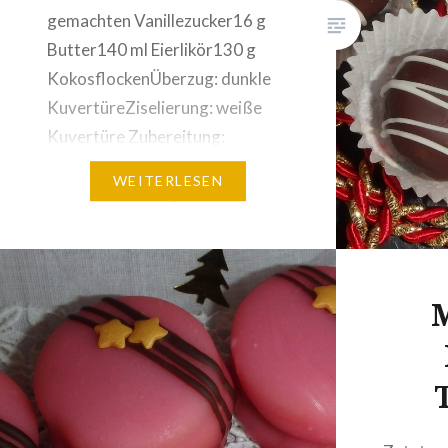
gemachten Vanillezucker16 g
Butter140 ml Eierlikör130 g
KokosflockenÜberzug: dunkle
KuvertüreZiselierung: weiße
Kuvertüre Zubereitung:
Kuvertüre, Vanillezucker und
WEITERLESEN
Butter über Dampf erwärmen
Eierlikör und Kokosflocken
vermischen und ca. 15 – 20
Minuten ziehen lassen. Beides
M
zusammen gut vermischen und
auskühlen lassen. Gleichmäßige
Kugeln formen. Gut
durchkühlen und…