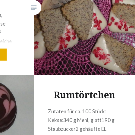
,
se,
2
eiche
5 Blatt
nsaft3
tronenöl
 oder
Rumtörtchen
leglasurgefriergetrocknete
: Aus
en rasch
Zutaten für ca. 100 Stück:
 Diesen
Kekse:340 g Mehl, glatt190 g
ln und
Staubzucker2 gehäufte EL