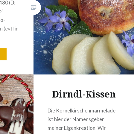
480 (D:
b1
io-
 (evtl in
: etwas
utter
end:
salzenem
abgießen
ücken,
Dirndl-Kissen
Die Kornelkirschenmarmelade
ist hier der Namensgeber
meiner Eigenkreation. Wir