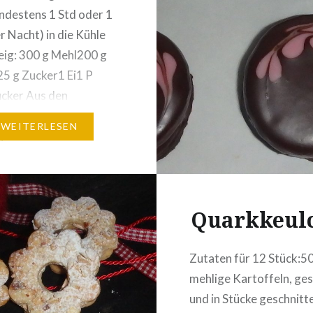
über Nacht kühl lagern…
indestens 1 Std oder 1
r Nacht) in die Kühle
eig: 300 g Mehl200 g
5 g Zucker1 Ei1 P
ucker Aus den
enen Zutaten einen
WEITERLESEN
 zu bereiten und diesen
 eingewickelt über Nacht
ern.Den Backofen auf
d Heißluft oder…
Quarkkeul
Zutaten für 12 Stück:5
mehlige Kartoffeln, ges
und in Stücke geschnit