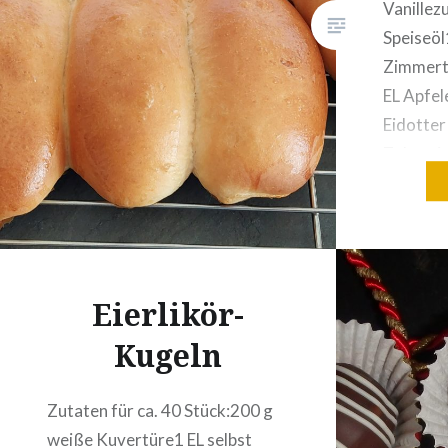
Vanillez
Speiseöl
Zimmert
EL Apfel
Eidotter
Zubereit
mit einem
verrühre
und ca. 
ca. 1 St
Eierlikör-
Kugeln
Zutaten für ca. 40 Stück:200 g
weiße Kuvertüre1 EL selbst