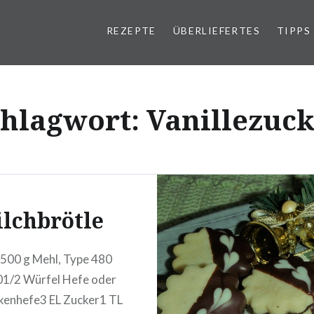
REZEPTE
ÜBERLIEFERTES
TIPPS
chlagwort:
Vanillezuc
lchbrötle
500 g Mehl, Type 480
01/2 Würfel Hefe oder
kenhefe3 EL Zucker1 TL