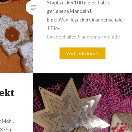
Staubzucker100 g geschälte,
geriebene Mandeln1
EigelbVanillezuckerOrangenschale
1 Bio-
OrangeFülle:Orangenmarmelade
ohne Zesten Zubereitung: Aus
den angegebenen Zutaten einen
WEITERLESEN
Mürbteig kneten, in
Haushaltsfolie wickeln und
diesen über Nacht kühl lagern.
Ausrollen auf 3 mm Stärke und
ekt
mit einem Blumenausstecher
mit und…
 Mehl,
)375 g