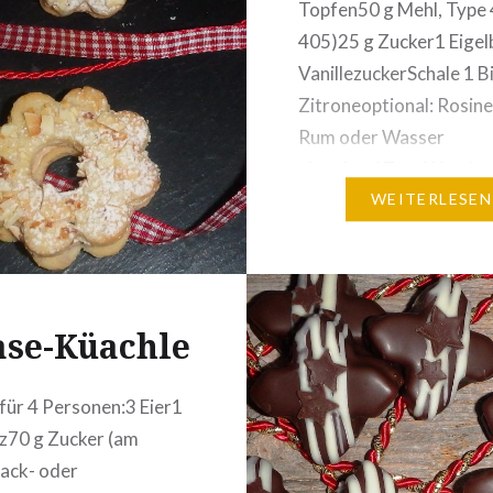
Topfen50 g Mehl, Type 
405)25 g Zucker1 Eigel
VanillezuckerSchale 1 B
Zitroneoptional: Rosinen
Rum oder Wasser
eingelegt)Zum Wenden
MehlZum Ausbacken: B
WEITERLESEN
Zubereitung: Am Vorab
Kartoffeln in leicht ge
Wasser weich kochen, 
und durch die Presse dr
ase-Küachle
gut…
für 4 Personen:3 Eier1
lz70 g Zucker (am
ack- oder