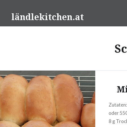
Direkt
zum
ländlekitchen.at
Inhalt
S
Mi
Zutaten:
oder 55
8 g Troc