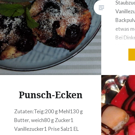
Mürbteig kneten. Diesen in
Staubzuc
Haushaltsfolie wickeln und…
Vanillez
Backpulv
etwas me
Bei Dink
Vollkorn
Fraxner 
(entstei
Herausb
Bestreue
trennen 
Punsch-Ecken
dem Sal
Eischne
Zutaten:Teig:200 g Mehl130 g
Butter, weich80 g Zucker1
Vanillezucker1 Prise Salz1 EL