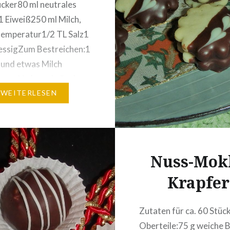
ucker80 ml neutrales
1 Eiweiß250 ml Milch,
emperatur1/2 TL Salz1
essigZum Bestreichen:1
 und etwas Milch
ung: Hefe zerbröseln,
 kleinen Teil der Milch
WEITERLESEN
n, Zucker hinzufügen
3 EL Mehl. Diesen Ansatz
unde…
Nuss-Mok
Krapfer
Zutaten für ca. 60 Stüc
Oberteile:75 g weiche 