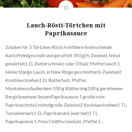
Lauch-Rösti-Törtchen mit
Paprikasauce
Zutaten für 3 Törtchen:Rösti:4 mittlere festkochende
Kartoffeln(geschält und geraffelt 350 g)½ Zwiebel, feinst
gewürfelt1 EL Butterschmalz oder ÖlSalz PfefferLauch:1
kleine Stange Lauch, in feine Ringe geschnitten½ Zwiebel2
Knoblauchzehen1 EL ButterSalz, Pfeffer,
MuskatnussAußerdem:100 g Blätterteig100 g geriebenen
Bergkäseetwas SesamPaprikasauce:1 große rote
Paprikaschote1 mittelgroße Zwiebel2 Knoblauchzehen1 TL
Tomatenmark1 EL Paprikamark (wer hat)1 TL
Paprikapulver1 Prise ChiliflockenSalz, Pfeffer1…