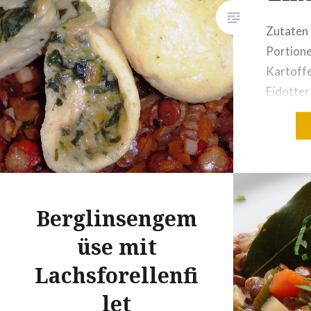
Zutaten 
Portione
Kartoffe
Eidotter
weich100
Kartoffe
Muskatn
Mangold
Zwiebel
Berglinsengem
gehäuft
Sahne1 S
üse mit
Pfeffer,
Lachsforellenfi
Zubereit
Kartoffe
let