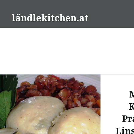
Direkt
zum
ländlekitchen.at
Inhalt
K
Pr
Lin