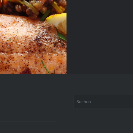
 kochen. Für die Fülle
le des…
Suche
nach: