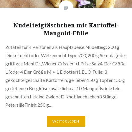
Nudelteigtäschchen mit Kartoffel-
Mangold-Fülle
Zutaten für 4 Personen als Hauptspeise:Nudelteig: 200 g
Dinkelmehl (oder Weizenmehl Type 700)200 g Semola (oder
griffiges Mehl D: „Wiener Grissler“)1 Prise Salz4 Eier Größe
L (oder 4 Eier Größe M + 1 Eidotter)1 EL ÖlFülle: 3
gekochte geschälte Kartoffeln, gerieben150 g Topfen150 g
geriebenen Bergkäsezusätzlich:ca. 10 Mangoldstiele fein
geschnitten1 kleine Zwiebel2 Knoblauchzehen3 Stängel
PetersilieFinish:250 g…
WEITERLESEN