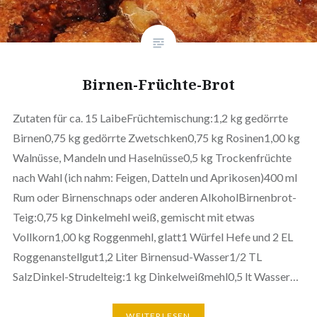
Birnen-Früchte-Brot
Zutaten für ca. 15 LaibeFrüchtemischung:1,2 kg gedörrte
Birnen0,75 kg gedörrte Zwetschken0,75 kg Rosinen1,00 kg
Walnüsse, Mandeln und Haselnüsse0,5 kg Trockenfrüchte
nach Wahl (ich nahm: Feigen, Datteln und Aprikosen)400 ml
Rum oder Birnenschnaps oder anderen AlkoholBirnenbrot-
Teig:0,75 kg Dinkelmehl weiß, gemischt mit etwas
Vollkorn1,00 kg Roggenmehl, glatt1 Würfel Hefe und 2 EL
Roggenanstellgut1,2 Liter Birnensud-Wasser1/2 TL
SalzDinkel-Strudelteig:1 kg Dinkelweißmehl0,5 lt Wasser…
WEITERLESEN