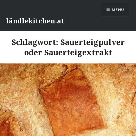
Direkt
MENÜ
zum
Inhalt
ländlekitchen.at
Schlagwort:
Sauerteigpulver
oder Sauerteigextrakt