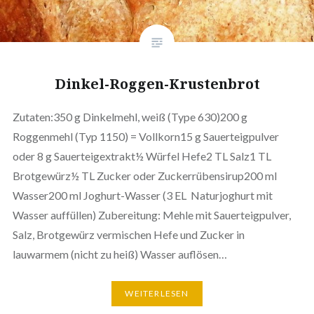
Dinkel-Roggen-Krustenbrot
Zutaten:350 g Dinkelmehl, weiß (Type 630)200 g
Roggenmehl (Typ 1150) = Vollkorn15 g Sauerteigpulver
oder 8 g Sauerteigextrakt½ Würfel Hefe2 TL Salz1 TL
Brotgewürz½ TL Zucker oder Zuckerrübensirup200 ml
Wasser200 ml Joghurt-Wasser (3 EL Naturjoghurt mit
Wasser auffüllen) Zubereitung: Mehle mit Sauerteigpulver,
Salz, Brotgewürz vermischen Hefe und Zucker in
lauwarmem (nicht zu heiß) Wasser auflösen…
WEITERLESEN