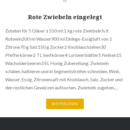
Rote Zwiebeln eingelegt
Zutaten für 5 Gläser á 550 ml:1 kg rote Zwiebeln¼ lt
Rotwein200 ml Wasser900 ml Einlege-EssigSaft von 1
Zitrone70 g Salz150 g Zucker2 Knoblauchzehen30
Pfefferkörner2 TL Senfkörner4 Lorbeerblätter5 Nelken15
Wacholderbeeren3 EL Honig Zubereitung: Zwiebeln
schälen, halbieren und in Segmentstreifen schneiden. Wein,
Wasser, Essig, Zitronensaft mit Knoblauch, Salz, Zucker und
den restlichen Gewürzen aufkochen. Zwiebeln zugeben,…
WEITERLESEN