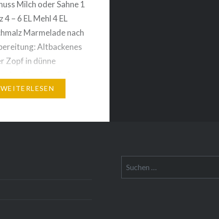
chuss Milch oder Sahne 1
z 4 – 6 EL Mehl 4 EL
chmalz Marmelade nach
ereitung: Altbackenes
r Zopf in dünne
 schneiden jeweils 2
n mit Marmelade
WEITERLESEN
kleben Eier mit Milch
hne…
Suche
nach: