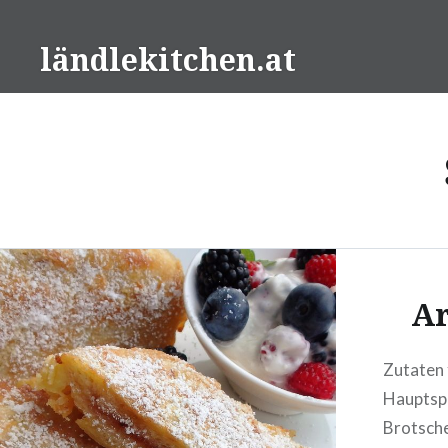
Direkt
zum
ländlekitchen.at
Inhalt
Ar
Zutaten 
Hauptspe
Brotsche