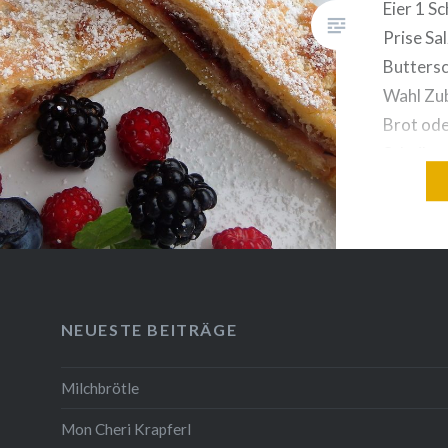
Eier 1 S
Prise Sal
Butters
Wahl Zub
Brot ode
Scheiben
Scheibe
zusammen
oder Sa
NEUESTE BEITRÄGE
Milchbrötle
Mon Cheri Krapferl