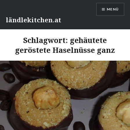
Direkt
MENÜ
zum
Inhalt
ländlekitchen.at
Schlagwort:
gehäutete
geröstete Haselnüsse ganz