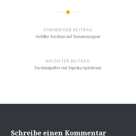
Beitrags-
Navigation
VORHERIGER BEITRAG
Gefüllte Zucchini auf Tomatenragout
NÄCHSTER BEITRAG
Zucchinipuffer mit Paprika-Spitzkraut
Schreibe einen Kommentar