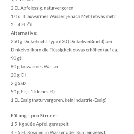
2 EL Apfelessig, naturvergoren
1/16 lt lauwarmes Wasser, je nach Mehl etwas mehr
2 – 4 EL Öl
Alternative:
250 g Dinkelmehl Type 630 (Dinkelweißmehl) bei
Dinkelvollkorn die Flüssigkeit etwas erhöhen (auf ca.
90 g)!
80 g lauwarmes Wasser
20 g Öl
2 g Salz
50 g Ei (= 1 kleines Ei)
1 EL Essig (naturvergoren, kein Industrie-Essig)
Füllung – pro Strudel:
1,5 kg süße Äpfel, geraspelt
4 – 5 EL Rosinen, in Wasser oder Rum eingelegt