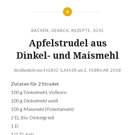
BACKEN
,
GEBÄCK
,
REZEPTE
,
SÜSS
Apfelstrudel aus
Dinkel- und Maismehl
Veröffentlicht von
SIGRID GASSER
am
2. FEBRUAR 2018
Zutaten für 2 Strudel:
100 g Dinkelmehl, Vollkorn
100 g Dinkelmehl weiß
100 g Maismehl (Polentamehl)
2 EL Bio-Dinkelgrieß
1 Ei
1/2 TL Salz