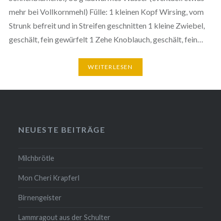
mehr bei Vollkornmehl) Fülle: 1 kleinen Kopf Wirsing, vom
Strunk befreit und in Streifen geschnitten 1 kleine Zwiebel,
geschält, fein gewürfelt 1 Zehe Knoblauch, geschält, fein…
WEITERLESEN
NEUESTE BEITRÄGE
Milchbrötle
Mon Cheri Krapferl
Birnengeister
Lammragout aus der Schulter