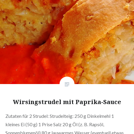
Wirsingstrudel mit Paprika-Sauce
Zutaten für 2 Strudel: Strudelteig: 250 g Dinkelmehl 1
kleines Ei (50 g) 1 Prise Salz 20 g Öl (z. B. Rapsöl,
Sonnenblumenöl) 80 g lauwarmes Wasser (eventuell etwas