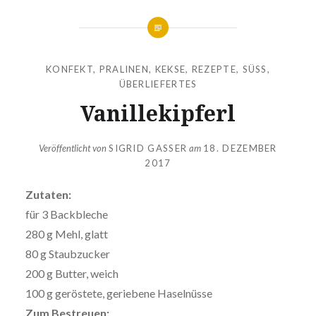
KONFEKT, PRALINEN, KEKSE
,
REZEPTE
,
SÜSS
,
ÜBERLIEFERTES
Vanillekipferl
Veröffentlicht von
SIGRID GASSER
am
18. DEZEMBER
2017
Zutaten:
für 3 Backbleche
280 g Mehl, glatt
80 g Staubzucker
200 g Butter, weich
100 g geröstete, geriebene Haselnüsse
Zum Bestreuen: