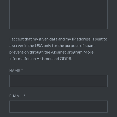
I accept that my given data and my IP address is sent to
a server in the USA only for the purpose of spam
prevention through the
Akismet
program.
More
information on Akismet and GDPR
.
NAME
*
E-MAIL
*