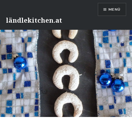
Direkt
MENÜ
zum
Inhalt
ländlekitchen.at