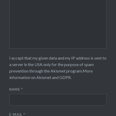
I accept that my given data and my IP address is sent to
a server in the USA only for the purpose of spam
prevention through the
Akismet
program.
More
information on Akismet and GDPR
.
NAME
*
E-MAIL
*