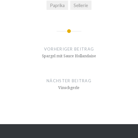
Paprika
Sellerie
Beitrags-
Navigation
VORHERIGER BEITRAG
Spargel mit Sauce Hollandaise
NÄCHSTER BEITRAG
Vinschgerle