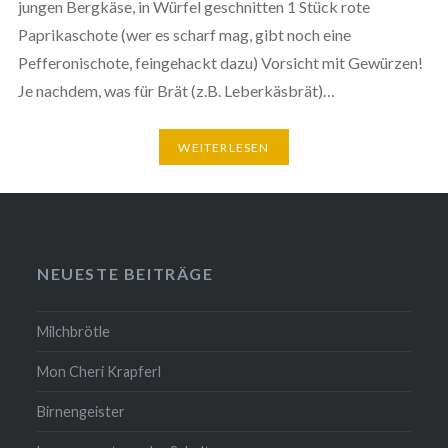
jungen Bergkäse, in Würfel geschnitten 1 Stück rote
Paprikaschote (wer es scharf mag, gibt noch eine
Pefferonischote, feingehackt dazu) Vorsicht mit Gewürzen!
Je nachdem, was für Brät (z.B. Leberkäsbrät)…
WEITERLESEN
NEUESTE BEITRÄGE
Milchbrötle
Mon Cheri Krapferl
Birnengeister