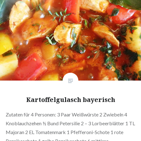
Kartoffelgulasch bayerisch
Zutaten für 4 Personen: 3 Paar Weißwürste 2 Zwiebeln 4
Knoblauchzehen ½ Bund Petersilie 2 – 3 Lorbeerblätter 1 TL
Majoran 2 EL Tomatenmark 1 Pfefferoni-Schote 1 rote
Paprikaschote 1 gelbe Paprikaschote 6 mittlere