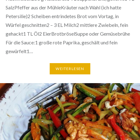
SalzPfeffer aus der MühleKräuter nach Wahl (ich hatte
Petersilie)2 Scheiben entrindetes Brot vom Vortag, in
Würfel geschnitten2 – 3 EL Milch2 mittlere Zwiebeln, fein
gehackt1 TL Öl2 EierBrotbröselSuppe oder Gemüsebrühe
Für die Sauce:1 große rote Paprika, geschält und fein
gewürfelt1…
WEITERLESEN