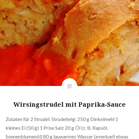
Wirsingstrudel mit Paprika-Sauce
Zutaten für 2 Strudel: Strudelteig: 250 g Dinkelmehl 1
kleines Ei (50 g) 1 Prise Salz 20 g Öl (z. B. Rapsöl,
Sonnenblumenöl) 80 g lauwarmes Wasser (eventuell etwas