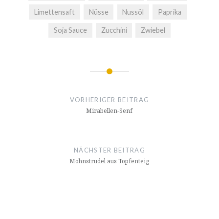
Limettensaft
Nüsse
Nussöl
Paprika
Soja Sauce
Zucchini
Zwiebel
Beitrags-
Navigation
VORHERIGER BEITRAG
Mirabellen-Senf
NÄCHSTER BEITRAG
Mohnstrudel aus Topfenteig