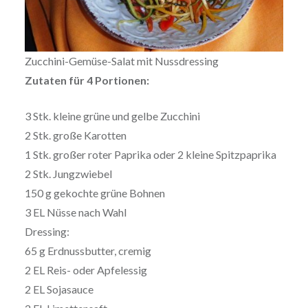
Zucchini-Gemüse-Salat mit Nussdressing
Zutaten für 4 Portionen:
3 Stk. kleine grüne und gelbe Zucchini
2 Stk. große Karotten
1 Stk. großer roter Paprika oder 2 kleine Spitzpaprika
2 Stk. Jungzwiebel
150 g gekochte grüne Bohnen
3 EL Nüsse nach Wahl
Dressing:
65 g Erdnussbutter, cremig
2 EL Reis- oder Apfelessig
2 EL Sojasauce