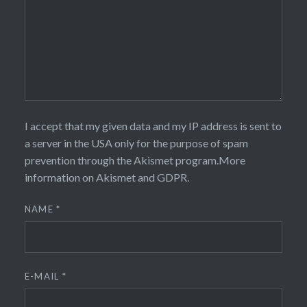
I accept that my given data and my IP address is sent to
a server in the USA only for the purpose of spam
prevention through the
Akismet
program.
More
information on Akismet and GDPR
.
NAME
*
E-MAIL
*