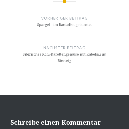
Beitrags-
Navigation
VORHERIGER BEITRAG
Spargel – im Backofen gedünstet
NÄCHSTER BEITRAG
Sibirisches Kohl-Karottengemüse mit Kabeljau im
Bierteig
Schreibe einen Kommentar