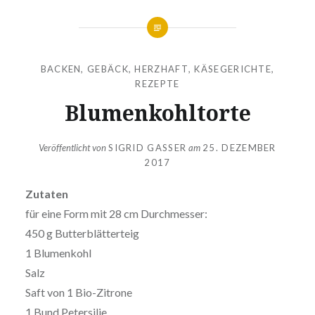
BACKEN
,
GEBÄCK
,
HERZHAFT
,
KÄSEGERICHTE
,
REZEPTE
Blumenkohltorte
Veröffentlicht von
SIGRID GASSER
am
25. DEZEMBER
2017
Zutaten
für eine Form mit 28 cm Durchmesser:
450 g Butterblätterteig
1 Blumenkohl
Salz
Saft von 1 Bio-Zitrone
1 Bund Petersilie