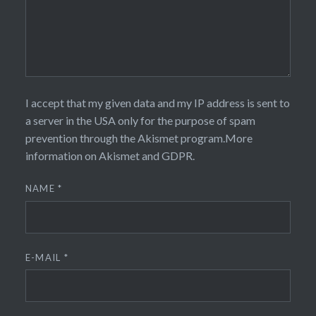
I accept that my given data and my IP address is sent to
a server in the USA only for the purpose of spam
prevention through the
Akismet
program.
More
information on Akismet and GDPR
.
NAME
*
E-MAIL
*