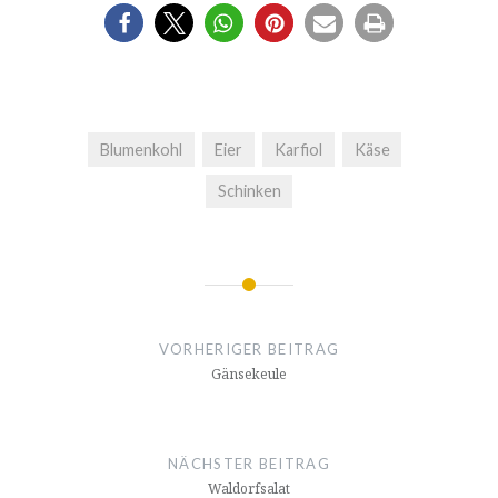
Blumenkohl
Eier
Karfiol
Käse
Schinken
Beitrags-
Navigation
VORHERIGER BEITRAG
Gänsekeule
NÄCHSTER BEITRAG
Waldorfsalat