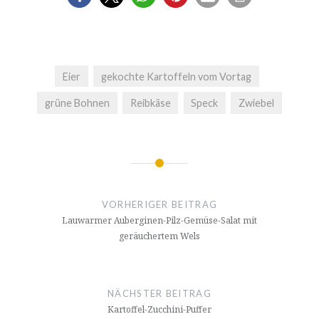
Eier
gekochte Kartoffeln vom Vortag
grüne Bohnen
Reibkäse
Speck
Zwiebel
Beitrags-
Navigation
VORHERIGER BEITRAG
Lauwarmer Auberginen-Pilz-Gemüse-Salat mit
geräuchertem Wels
NÄCHSTER BEITRAG
Kartoffel-Zucchini-Puffer