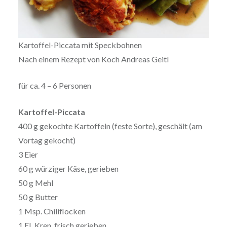
Kartoffel-Piccata mit Speckbohnen
Nach einem Rezept von Koch Andreas Geitl
für ca. 4 – 6 Personen
Kartoffel-Piccata
400 g gekochte Kartoffeln (feste Sorte), geschält (am
Vortag gekocht)
3 Eier
60 g würziger Käse, gerieben
50 g Mehl
50 g Butter
1 Msp. Chiliflocken
1 EL Kren, frisch gerieben