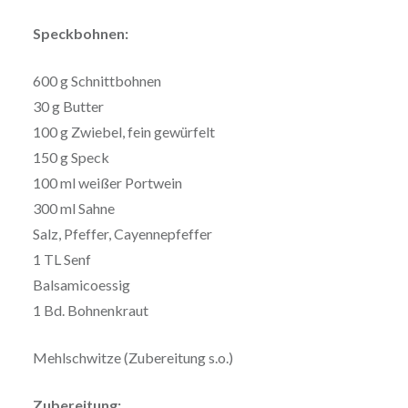
Speckbohnen:
600 g Schnittbohnen
30 g Butter
100 g Zwiebel, fein gewürfelt
150 g Speck
100 ml weißer Portwein
300 ml Sahne
Salz, Pfeffer, Cayennepfeffer
1 TL Senf
Balsamicoessig
1 Bd. Bohnenkraut
Mehlschwitze (Zubereitung s.o.)
Zubereitung: