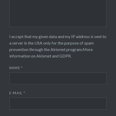
I accept that my given data and my IP address is sent to
a server in the USA only for the purpose of spam
prevention through the
Akismet
program.
More
information on Akismet and GDPR
.
NAME
*
E-MAIL
*