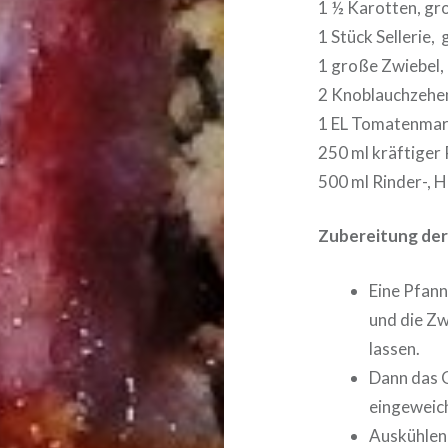
1 ½ Karotten, gr
1 Stück Sellerie,
1 große Zwiebel,
2 Knoblauchzehen
1 EL Tomatenma
250 ml kräftiger
500 ml Rinder-,
Zubereitung der 
Eine Pfann
und die Zw
lassen.
Dann das G
eingeweich
Auskühlen 