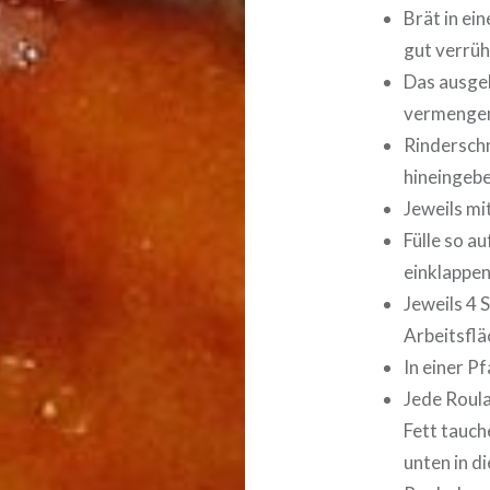
Brät in ei
gut verrüh
Das ausge
vermenge
Rinderschn
hineingebe
Jeweils mi
Fülle so au
einklappen
Jeweils 4 
Arbeitsflä
In einer P
Jede Roula
Fett tauch
unten in d