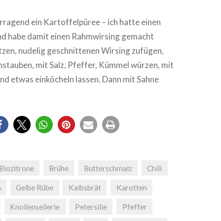
ragend ein Kartoffelpüree – ich hatte einen
nd habe damit einen Rahmwirsing gemacht
tzen, nudelig geschnittenen Wirsing zufügen,
nstauben, mit Salz, Pfeffer, Kümmel würzen, mit
nd etwas einköcheln lassen. Dann mit Sahne
Biozitrone
Brühe
Butterschmalz
Chili
n
Gelbe Rübe
Kalbsbrät
Karotten
Knollensellerie
Petersilie
Pfeffer