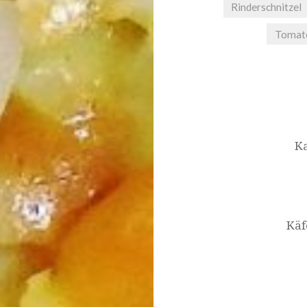
Rinderschnitzel
Tomat
Beitrags-
Navigation
Ka
Käf