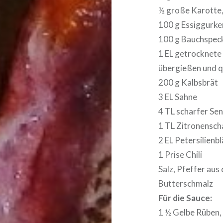
½ große Karotte,
100 g Essiggurken
100 g Bauchspeck
1 EL getrocknete
übergießen und q
200 g Kalbsbrät
3 EL Sahne
4 TL scharfer Sen
1 TL Zitronenscha
2 EL Petersilienbl
1 Prise Chili
Salz, Pfeffer aus
Butterschmalz
Für die Sauce:
1 ½ Gelbe Rüben,