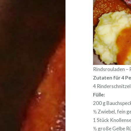
Rindsrouladen – 
Zutaten für 4 P
4 Rinderschnitzel
Fülle:
200 g Bauchspeck
½ Zwiebel, fein g
1 Stück Knollense
½ große Gelbe Rü