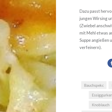
Dazu passt hervor
jungen Wirsing u
(Zwiebel anschwi
mit Mehl etwas a
Suppe angießen u
verfeinern).
Bauchspekc
Essiggurke
Knoblauch