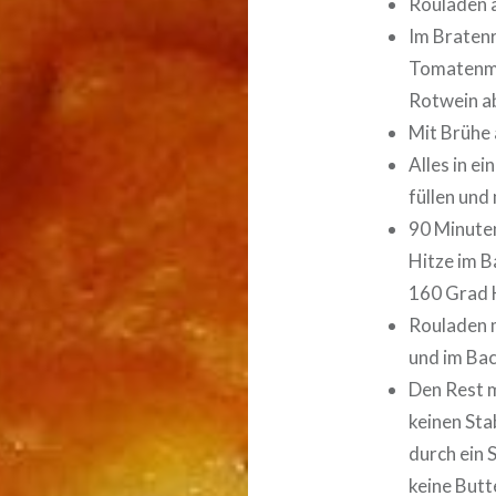
Rouladen a
Im Braten
Tomatenma
Rotwein ab
Mit Brühe 
Alles in e
füllen und
90 Minute
Hitze im B
160 Grad H
Rouladen 
und im Ba
Den Rest 
keinen Sta
durch ein 
keine Butt