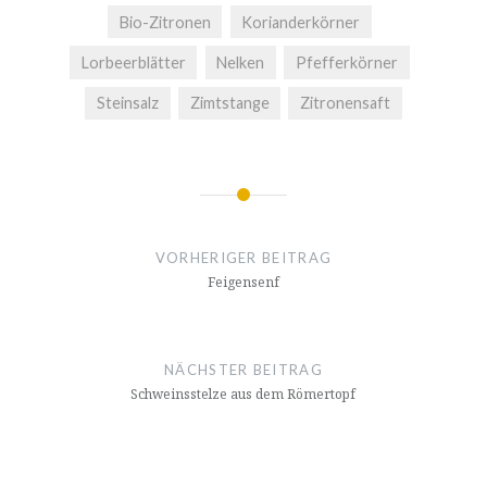
Bio-Zitronen
Korianderkörner
Lorbeerblätter
Nelken
Pfefferkörner
Steinsalz
Zimtstange
Zitronensaft
Beitrags-
Navigation
VORHERIGER BEITRAG
Feigensenf
NÄCHSTER BEITRAG
Schweinsstelze aus dem Römertopf