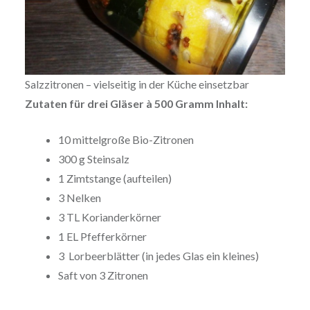
Salzzitronen – vielseitig in der Küche einsetzbar
Zutaten für drei Gläser à 500 Gramm Inhalt:
10 mittelgroße Bio-Zitronen
300 g Steinsalz
1 Zimtstange (aufteilen)
3 Nelken
3 TL Korianderkörner
1 EL Pfefferkörner
3 Lorbeerblätter (in jedes Glas ein kleines)
Saft von 3 Zitronen