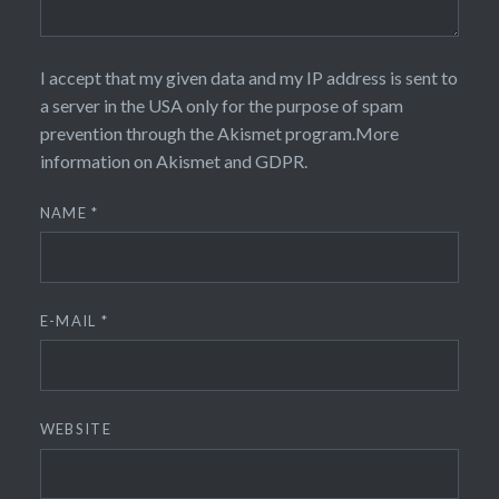
I accept that my given data and my IP address is sent to
a server in the USA only for the purpose of spam
prevention through the
Akismet
program.
More
information on Akismet and GDPR
.
NAME
*
E-MAIL
*
WEBSITE