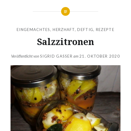
EINGEMACHTES
,
HERZHAFT, DEFTIG
,
REZEPTE
Salzzitronen
Veröffentlicht von
SIGRID GASSER
am
21. OKTOBER 2020