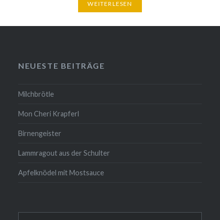
WEITERLESEN
NEUESTE BEITRÄGE
Milchbrötle
Mon Cheri Krapferl
Birnengeister
Lammragout aus der Schulter
Apfelknödel mit Mostsauce
Suche