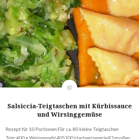
Salsiccia-Teigtaschen mit Kürbissauce
und Wirsinggemüse
Rezept für 10 Portionen:Für ca. 80 kleine Teigtaschen
Teig:400 g Weizenmehl 405200 Hartweizengrieß3 großen