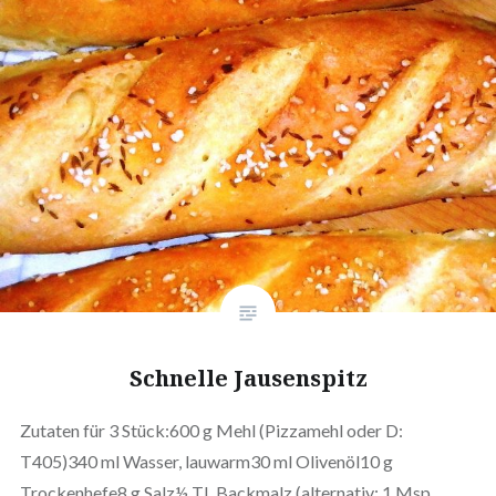
Schnelle Jausenspitz
Zutaten für 3 Stück:600 g Mehl (Pizzamehl oder D:
T405)340 ml Wasser, lauwarm30 ml Olivenöl10 g
Trockenhefe8 g Salz½ TL Backmalz (alternativ: 1 Msp.