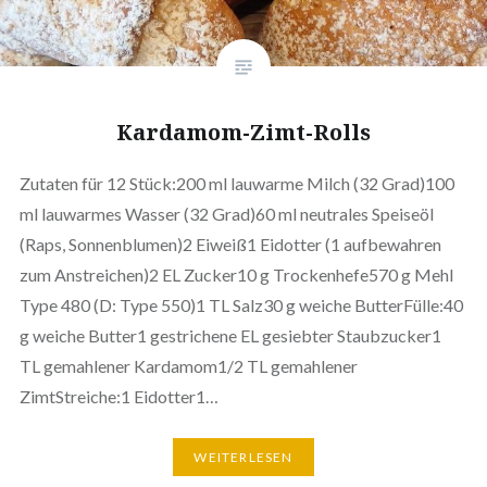
Kardamom-Zimt-Rolls
Zutaten für 12 Stück:200 ml lauwarme Milch (32 Grad)100
ml lauwarmes Wasser (32 Grad)60 ml neutrales Speiseöl
(Raps, Sonnenblumen)2 Eiweiß1 Eidotter (1 aufbewahren
zum Anstreichen)2 EL Zucker10 g Trockenhefe570 g Mehl
Type 480 (D: Type 550)1 TL Salz30 g weiche ButterFülle:40
g weiche Butter1 gestrichene EL gesiebter Staubzucker1
TL gemahlener Kardamom1/2 TL gemahlener
ZimtStreiche:1 Eidotter1…
WEITERLESEN