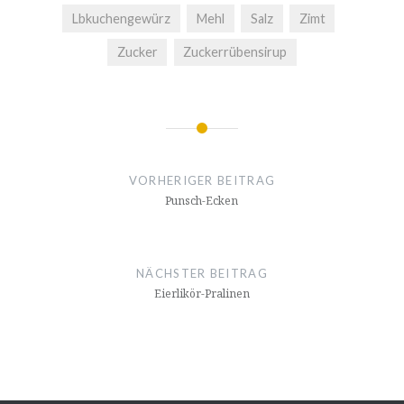
Lbkuchengewürz
Mehl
Salz
Zimt
Zucker
Zuckerrübensirup
Beitrags-
Navigation
VORHERIGER BEITRAG
Punsch-Ecken
NÄCHSTER BEITRAG
Eierlikör-Pralinen