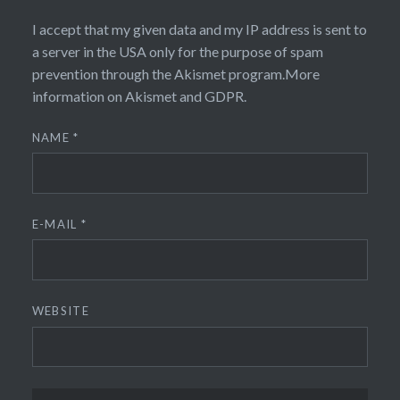
I accept that my given data and my IP address is sent to
a server in the USA only for the purpose of spam
prevention through the
Akismet
program.
More
information on Akismet and GDPR
.
NAME
*
E-MAIL
*
WEBSITE