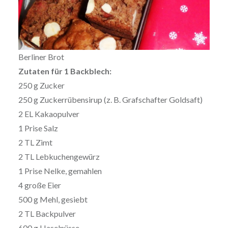
Berliner Brot
Zutaten für 1 Backblech:
250 g Zucker
250 g Zuckerrübensirup (z. B. Grafschafter Goldsaft)
2 EL Kakaopulver
1 Prise Salz
2 TL Zimt
2 TL Lebkuchengewürz
1 Prise Nelke, gemahlen
4 große Eier
500 g Mehl, gesiebt
2 TL Backpulver
600 g Haselnüsse