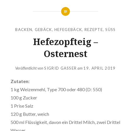
BACKEN
,
GEBÄCK
,
HEFEGEBÄCK
,
REZEPTE
,
SÜSS
Hefezopfteig –
Osternest
Veröffentlicht von
SIGRID GASSER
am
19. APRIL 2019
Zutaten:
1 kg Weizenmehl, Type 700 oder 480 (D: 550)
100 g Zucker
1 Prise Salz
120 g Butter, weich
500 ml Flüssigkeit, davon ein Drittel Milch, zwei Drittel
Wasser