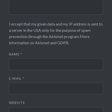
I accept that my given data and my IP address is sent to
a server in the USA only for the purpose of spam
prevention through the
Akismet
program.
More
information on Akismet and GDPR
.
NAME
*
E-MAIL
*
WEBSITE