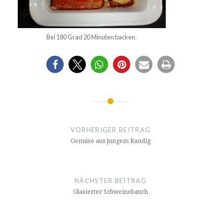
Bei 180 Grad 20 Minuten backen.
Beitrags-
Navigation
VORHERIGER BEITRAG
Gemüse aus jungem Randig
NÄCHSTER BEITRAG
Glasierter Schweinebauch