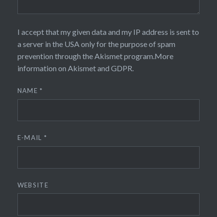
I accept that my given data and my IP address is sent to
a server in the USA only for the purpose of spam
prevention through the
Akismet
program.
More
information on Akismet and GDPR
.
NAME
*
E-MAIL
*
WEBSITE