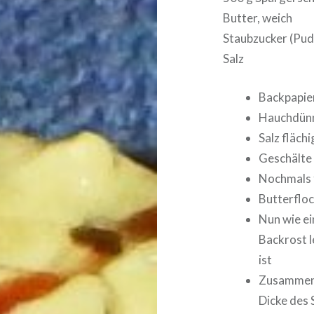
Butter, weich
Staubzucker (Pud
Salz
Backpapier
Hauchdünn
Salz fläch
Geschälte 
Nochmals f
Butterflo
Nun wie ei
Backrost l
ist
Zusammen m
Dicke des 