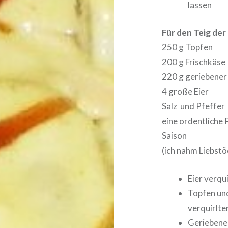
lassen
Für den Teig der 
250 g Topfen
200 g Frischkäse
220 g geriebener
4 große Eier
Salz und Pfeffer
eine ordentliche 
Saison
(ich nahm Liebstö
Eier verqu
Topfen und
verquirlte
Geriebene