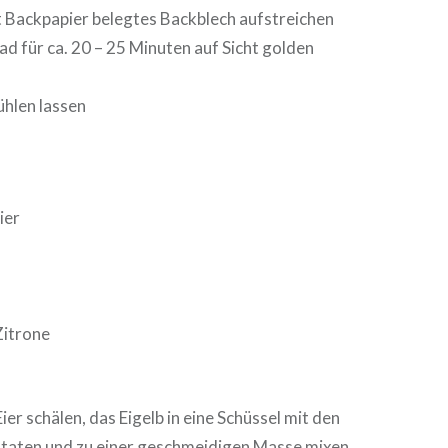
t Backpapier belegtes Backblech aufstreichen
ad für ca. 20 – 25 Minuten auf Sicht golden
hlen lassen
ier
Zitrone
ier schälen, das Eigelb in eine Schüssel mit den
utaten und zu einer geschmeidigen Masse mixen