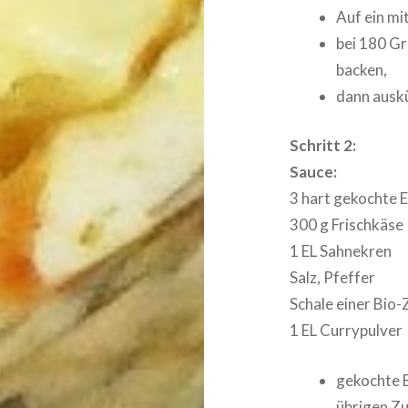
Auf ein mi
bei 180 Gr
backen,
dann auskü
Schritt 2:
Sauce:
3 hart gekochte E
300 g Frischkäse
1 EL Sahnekren
Salz, Pfeffer
Schale einer Bio-
1 EL Currypulver
gekochte E
übrigen Z