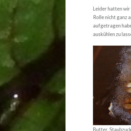
Leider hatten wi
Rolle nicht ganz 
aufgetragen habe.
auskühlen zu lass
Butter, Staubzuck