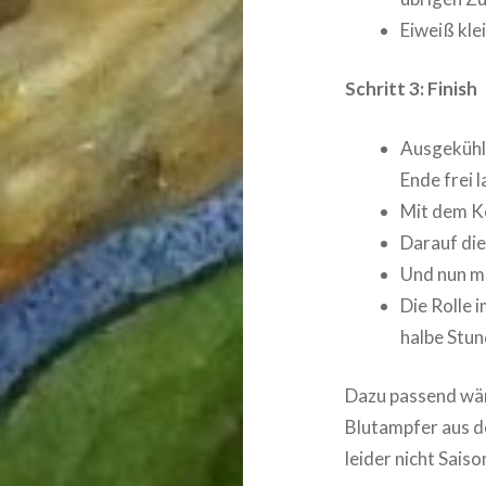
Eiweiß kle
Schritt 3: Finish
Ausgekühlt
Ende frei 
Mit dem K
Darauf die
Und nun mi
Die Rolle 
halbe Stun
Dazu passend wäre
Blutampfer aus d
leider nicht Sais