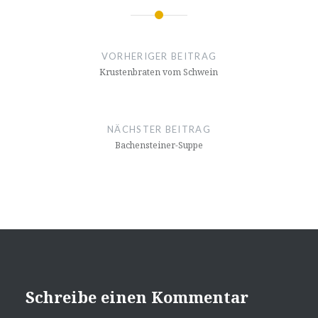
Beitrags-
Navigation
VORHERIGER BEITRAG
Krustenbraten vom Schwein
NÄCHSTER BEITRAG
Bachensteiner-Suppe
Schreibe einen Kommentar