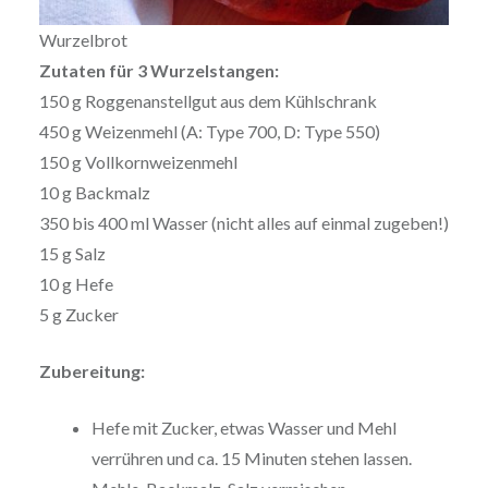
Wurzelbrot
Zutaten für 3 Wurzelstangen:
150 g Roggenanstellgut aus dem Kühlschrank
450 g Weizenmehl (A: Type 700, D: Type 550)
150 g Vollkornweizenmehl
10 g Backmalz
350 bis 400 ml Wasser (nicht alles auf einmal zugeben!)
15 g Salz
10 g Hefe
5 g Zucker
Zubereitung:
Hefe mit Zucker, etwas Wasser und Mehl
verrühren und ca. 15 Minuten stehen lassen.