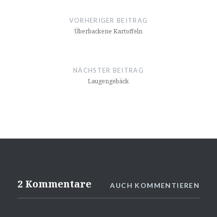
Beitrags-
Navigation
VORHERIGER BEITRAG
Überbackene Kartoffeln
NÄCHSTER BEITRAG
Laugengebäck
2 Kommentare
AUCH KOMMENTIEREN