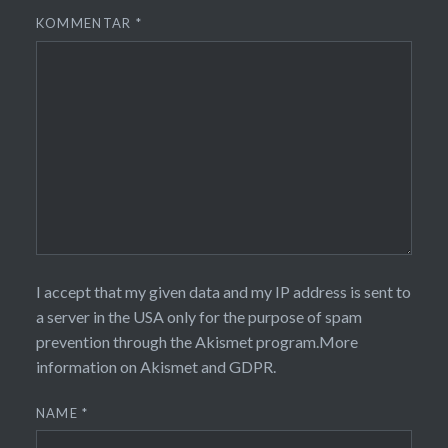
KOMMENTAR
*
I accept that my given data and my IP address is sent to
a server in the USA only for the purpose of spam
prevention through the
Akismet
program.
More
information on Akismet and GDPR
.
NAME
*