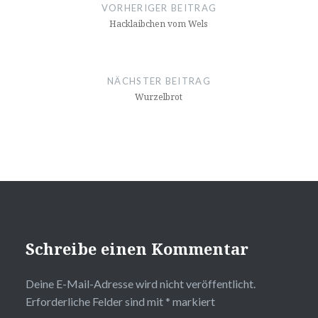
Navigation
VORHERIGER BEITRAG
Hacklaibchen vom Wels
NÄCHSTER BEITRAG
Wurzelbrot
Schreibe einen Kommentar
Deine E-Mail-Adresse wird nicht veröffentlicht.
Erforderliche Felder sind mit
*
markiert