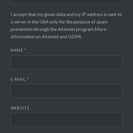
I accept that my given data and my IP address is sent to
a server in the USA only for the purpose of spam
prevention through the
Akismet
program.
More
information on Akismet and GDPR
.
NAME
*
E-MAIL
*
WEBSITE