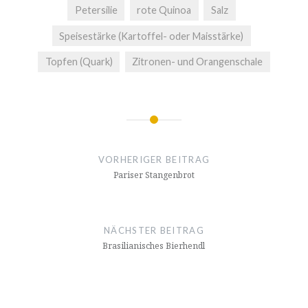
Petersilie
rote Quinoa
Salz
Speisestärke (Kartoffel- oder Maisstärke)
Topfen (Quark)
Zitronen- und Orangenschale
Beitrags-
Navigation
VORHERIGER BEITRAG
Pariser Stangenbrot
NÄCHSTER BEITRAG
Brasilianisches Bierhendl