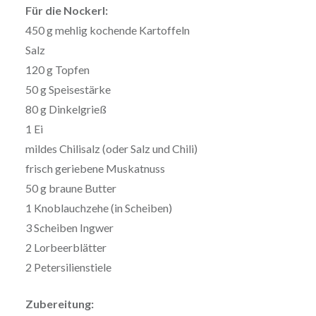
Für die Nockerl:
450 g mehlig kochende Kartoffeln
Salz
120 g Topfen
50 g Speisestärke
80 g Dinkelgrieß
1 Ei
mildes Chilisalz (oder Salz und Chili)
frisch geriebene Muskatnuss
50 g braune Butter
1 Knoblauchzehe (in Scheiben)
3 Scheiben Ingwer
2 Lorbeerblätter
2 Petersilienstiele
Zubereitung: