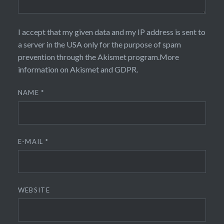
I accept that my given data and my IP address is sent to
a server in the USA only for the purpose of spam
prevention through the
Akismet
program.
More
information on Akismet and GDPR
.
NAME
*
E-MAIL
*
WEBSITE