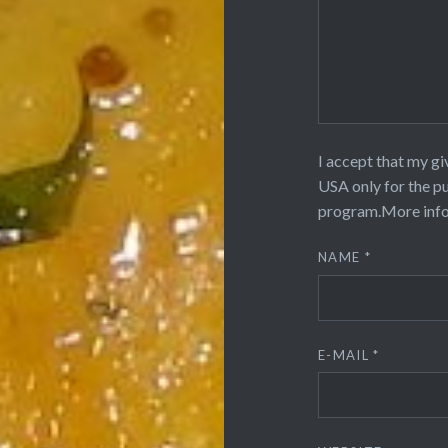
I accept that my gi
USA only for the p
program.
More inf
NAME
*
E-MAIL
*