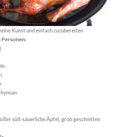
keine Kunst und einfach zuzubereiten
4 Personen:
g
ln
n
n
Thymian
r
roßer süß-säuerliche Äpfel, grob geschnitten
n
lz