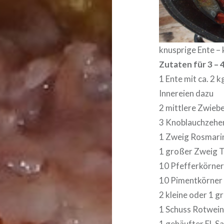
knusprige Ente – 
Zutaten für 3 – 
1 Ente mit ca. 2 k
Innereien dazu
2 mittlere Zwiebe
3 Knoblauchzehe
1 Zweig Rosmari
1 großer Zweig 
10 Pfefferkörne
10 Pimentkörner
2 kleine oder 1 g
1 Schuss Rotwei
1 gehäufter EL Sa