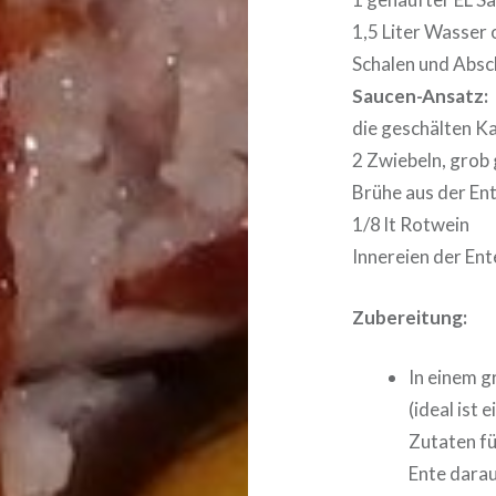
1,5 Liter Wasser
Schalen und Absch
Saucen-Ansatz:
die geschälten Ka
2 Zwiebeln, grob
Brühe aus der En
1/8 lt Rotwein
Innereien der Ent
Zubereitung:
In einem g
(ideal ist
Zutaten fü
Ente darau