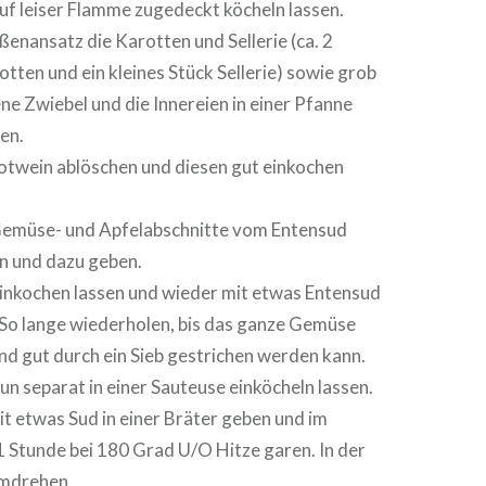
uf leiser Flamme zugedeckt köcheln lassen.
ßenansatz die Karotten und Sellerie (ca. 2
tten und ein kleines Stück Sellerie) sowie grob
ne Zwiebel und die Innereien in einer Pfanne
en.
otwein ablöschen und diesen gut einkochen
Gemüse- und Apfelabschnitte vom Entensud
n und dazu geben.
einkochen lassen und wieder mit etwas Entensud
So lange wiederholen, bis das ganze Gemüse
und gut durch ein Sieb gestrichen werden kann.
un separat in einer Sauteuse einköcheln lassen.
it etwas Sud in einer Bräter geben und im
 Stunde bei 180 Grad U/O Hitze garen. In der
umdrehen.