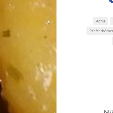
Apfel
Pfefferkörne
Beitrags-
Navigation
Karo