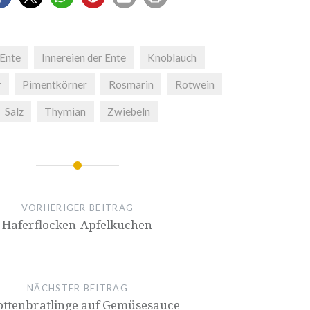
Ente
Innereien der Ente
Knoblauch
r
Pimentkörner
Rosmarin
Rotwein
Salz
Thymian
Zwiebeln
VORHERIGER BEITRAG
Haferflocken-Apfelkuchen
NÄCHSTER BEITRAG
ttenbratlinge auf Gemüsesauce