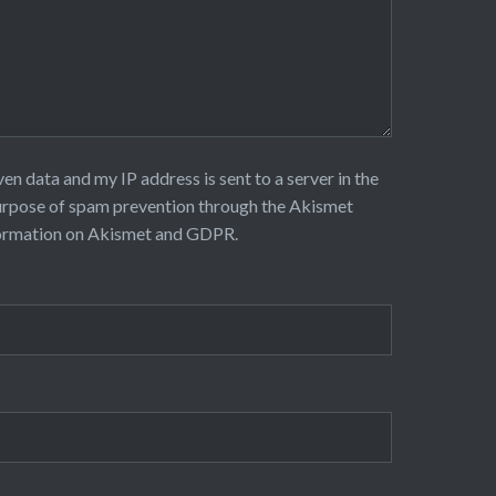
ven data and my IP address is sent to a server in the
urpose of spam prevention through the
Akismet
ormation on Akismet and GDPR
.