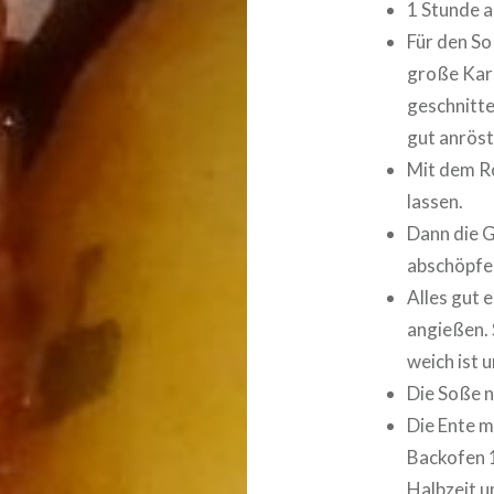
1 Stunde a
Für den So
große Karo
geschnitte
gut anröst
Mit dem R
lassen.
Dann die 
abschöpfe
Alles gut 
angießen. 
weich ist 
Die Soße n
Die Ente m
Backofen 1
Halbzeit 