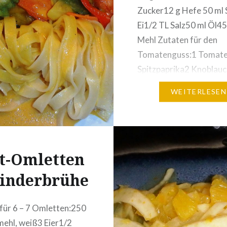
ser optional
Zucker12 g Hefe 50 ml
det…
Ei1/2 TL Salz50 ml Öl45
Mehl Zutaten für den
Tomatenguss:1 Tomate
Spitzpaprika2 Knoblau
TL OreganoSalz, Pfeffe
WEITERLESEN
ChiliZutaten für die
Randfüllung:1 mittelgr
Karotte, geschält und f
geraspelt3 EL fein geri
t-Omletten
Käse2 EL Frischkäse1/3
zerklopftes Ei (den Res
Rinderbrühe
Einstreichen des Rande
für 6 – 7 Omletten:250
mehl, weiß3 Eier1/2