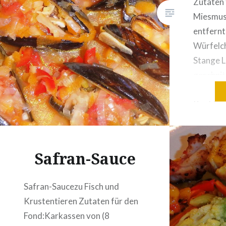
Zutaten 
Miesmusc
entfernt
Würfelc
Stange L
geschnit
feinst g
Knoblauc
Scheiben
vom Stau
feinst g
Safran-Sauce
Mehl1/8 
trocken1
Safran-Saucezu Fisch und
Safranf
Krustentieren Zutaten für den
ZitroneP
Fond:Karkassen von (8
Safran i