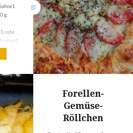
 Sahne1
0 g
1 rote
chzehen1
r,
oße
ein
ebenen
Forellen-
t zum
Gemüse-
s…
Röllchen