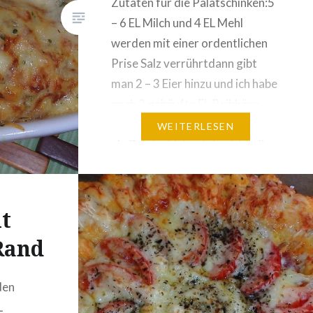
Zutaten für die Palatschinken:5
– 6 EL Milch und 4 EL Mehl
werden mit einer ordentlichen
Prise Salz verrührtdann gibt
man 2 – 3 Eier hinzu und ich habe
noch 2 gehäufte EL Reibkäse
zufgefügt.Die Masse sollte wie
WEITERLESEN
ein Palatschinkenteig nicht all zu
fest sondern eher noch leicht
flüssig sein.Ca. 1/2 Stunde
stehen lassen und dann in…
t
Rand
den
L