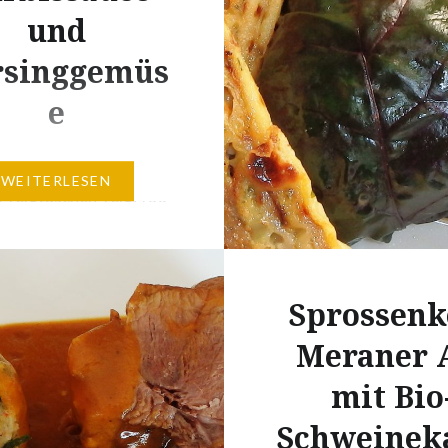
und fein gewürfelt1…
und
singgemüs
e
ür 10 Portionen:Für ca.
WEITERLESEN
e Teigtaschen Teig:400
nmehl 405200
zengrieß3 großen Eier6
EL Olivenöl Salz &
Sprossenk
üllung:10 Salsiccia,
tFinish:1 Stück Butter
Meraner 
er Pfanne schwenken
mit Bio
ung: In das gesiebte
Schweinek
e Mulde drücken, Eier,