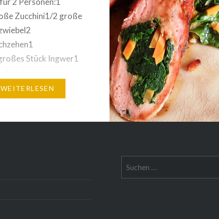
für 2 Personen:1
Sellerie1 Peperoni, ganz
oße Zucchini1/2 große
Rotwein1 TL Tomaten
wiebel2
lt Gemüsebrühe1 TL But
chzehen1
kalt1 EL Erdnussöl Zube
roßes Stück Ingwer1
Sprossenkohl in Blättch
s Stück einer
zupfen, waschen und im
ote1 kleine Karotte1/2
WEITERLESEN
d 1/2 rote
chote (Spitzpaprika)1
n Lauch10 kleine
omatendas innen
lte Zucchinifleisch8 EL
Suche
emüsebrüheOlivenölSalz,
nach:
zum Überbacken
la oder Reibkäse
ung: Quinoa mit