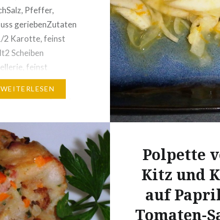
chSalz, Pfeffer,
uss geriebenZutaten
1/2 Karotte, feinst
t2 Scheiben
llerie, feinst
t1 Stück Lauch, feinst
WEITERLESEN
t1/2 roter Paprika,
ewürfelt500 g
t1 Schluck Sahne (ca.
l)Salz, Pfeffer,
Polpette 
chgranulat
ung: Teig für die
Kitz und 
 zubereiten:– Milch
auf Papri
eich alles) mit Mehl
Tomaten-S