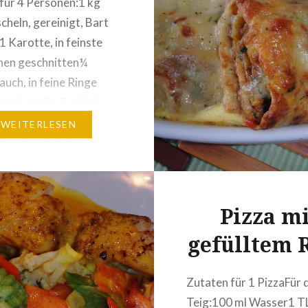
für 4 Personen:1 kg
heln, gereinigt, Bart
1 Karotte, in feinste
hen geschnitten¼
auch, in feine Ringe
ten1 große Zwiebel,
ewürfelt3
WEITERLESEN
hzehen, fein in
 geschnitten2 Stück
densellerie, ebenfalls
ewürfelt1 EL Butter1 EL
Pizza mi
lt Weißwein,
gefülltem 
/8 lt WasserOptional:
ädenPfeffer1 Bio-
etersilie Zubereitung:
Zutaten für 1 PizzaFür 
n Wasser einweichen,
Teig:100 ml Wasser1 T