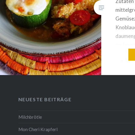
Zutaten 
Knochen (der Knochen wurde…
mittelgr
Gemüsez
Knoblau
daumeng
cm lange
Chilisch
grüne un
Paprikas
Stückche
Cherryt
ausgehöh
NEUESTE BEITRÄGE
QuinoaG
Pfeffer
Milchbrötle
Mozzarel
Mon Cheri Krapferl
Zubereit