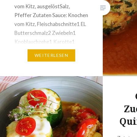
Eigelbe,
vom Kitz, ausgelöstSalz,
Pfeffer 
Pfeffer Zutaten Sauce: Knochen
her nach
vom Kitz, Fleischabschnitte1 EL
Butterschmalz2 Zwiebeln1
Knoblauchzehe1 Karotte1
Scheibe Knollensellerie1 EL
WEITERLESEN
Tomatenmark1 Petersilwurzel4
– 5
WacholderbeerenPfefferkörner,
grün, schwarz3 Zweige
Thymian2 Lorbeerblätter1
Zweig Rosmarin½ Liter
Zu
Rotwein1 Liter Gemüsebrühe
Qui
Zubereitung: Keulenteile im
Ganzen und den ausgelösten