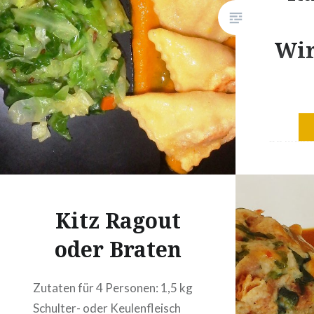
Stück Stangensellerie oder 3
Scheiben Knollensellerie3
Wir
Eierheißes WasserKnödelbrot
(ca. 400 – 500 g)3 EL Brösel1
EL…
Rezept f
80 klein
g Weize
Hartwei
Eigelb 2 
Kitz Ragout
Pfeffer F
enthäute
oder Braten
zum in d
Zubereit
Zutaten für 4 Personen: 1,5 kg
Mehl ein
Schulter- oder Keulenfleisch