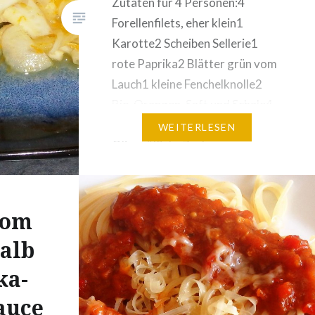
Zutaten für 4 Personen:4
Forellenfilets, eher klein1
Karotte2 Scheiben Sellerie1
rote Paprika2 Blätter grün vom
Lauch1 kleine Fenchelknolle2
Bio-Orangen, Saft und Schale4
EL weißen Balsamico-Essig2 EL
WEITERLESEN
OlivenölSalz, Zucker
Zubereitung: Die Forellenfilets
mit einer Pinzette vollständig
von den Gräten befreien und
vom
anschließend die Haut abziehen.
Kalb
Salzen und pfeffern. Die
Gemüse in feine Streifen
ka-
schneiden und im…
auce