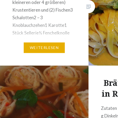
kleineren oder 4 größeren)
falls die
Krustentieren und (2) Fischen3
verwen
Schalotten2 – 3
Knoblauchzehen1 Karotte1
Stück Sellerie½ Fenchelknolle
oder Abschnitte davon1 – 2
Lorbeerblätter3 Stücke
WEITERLESEN
Zitronenschale (mit dem Schäler
von einer Bio-Zitrone)5
Pfefferkörner, angemörsert2
Pimentkörner, angemörsert1
Brä
TL Salz2 EL hoch erhitzbares Öl
in 
(Erdnuss, Raps, Sonnenblumen)
Zubereitung Fond:…
Zutaten 
g Dinkel