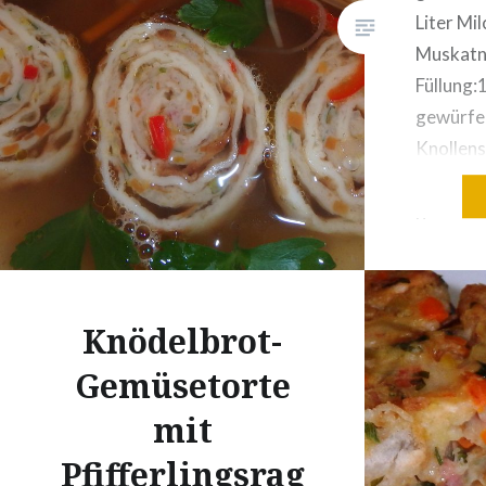
Liter Mil
Muskatn
Füllung:
gewürfel
Knollense
gewürfel
gewürfel
feinst g
Kalbsbrä
50 – 70 m
Knödelbrot-
Knoblau
Zubereit
Gemüsetorte
Omletten
mit
(nicht gl
und…
Pfifferlingsrag